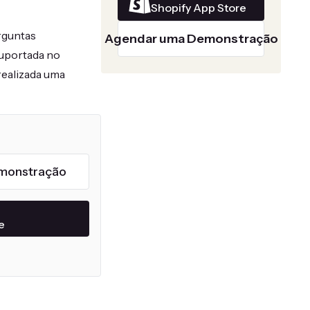
Shopify App Store
rguntas
Agendar uma Demonstração
suportada no
realizada uma
monstração
e