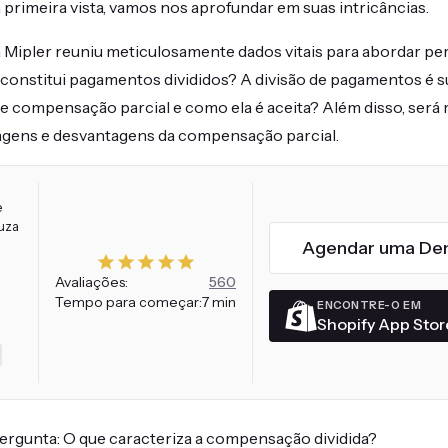
primeira vista, vamos nos aprofundar em suas intricâncias.
 Mipler reuniu meticulosamente dados vitais para abordar pe
 constitui pagamentos divididos? A divisão de pagamentos é 
e compensação parcial e como ela é aceita? Além disso, será 
agens e desvantagens da compensação parcial.
e
uza
Agendar uma De
Avaliações:
560
Tempo para começar:
7 min
ENCONTRE-O EM
Shopify App Stor
gunta: O que caracteriza a compensação dividida?