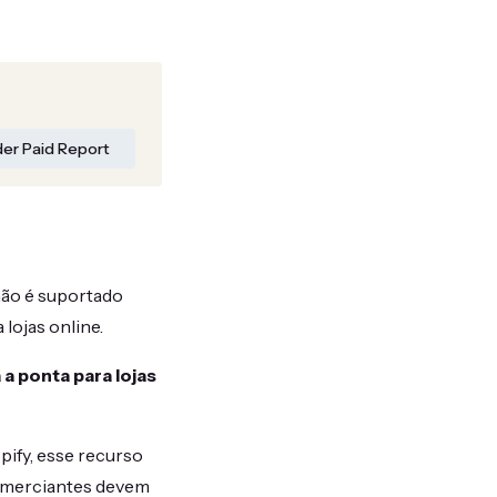
der Paid Report
não é suportado
lojas online.
 ponta para lojas
pify, esse recurso
comerciantes devem