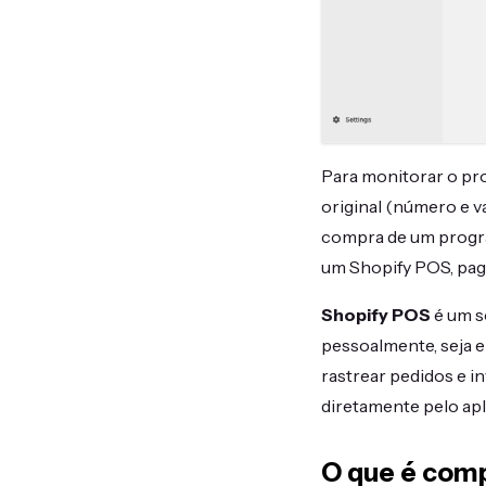
Para monitorar o pr
original (número e v
compra de um progra
um Shopify POS, pag
Shopify POS
é um s
pessoalmente, seja e
rastrear pedidos e i
diretamente pelo apl
O que é com