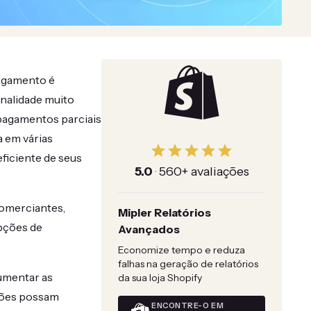
pagamento é
nalidade muito
pagamentos parciais
a em várias
ficiente de seus
5.0
·
560+ avaliações
comerciantes,
Mipler Relatórios
opções de
Avançados
Economize tempo e reduza
falhas na geração de relatórios
umentar as
da sua loja Shopify
ções possam
ENCONTRE-O EM