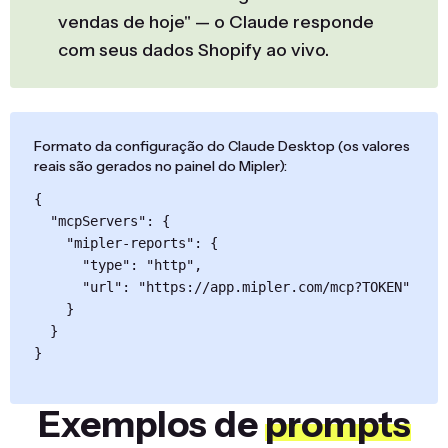
vendas de hoje" — o Claude responde
com seus dados Shopify ao vivo.
Formato da configuração do Claude Desktop (os valores
reais são gerados no painel do Mipler):
{

  "mcpServers": {

    "mipler-reports": {

      "type": "http",

      "url": "https://app.mipler.com/mcp?TOKEN"

    }

  }

}
Exemplos de
prompts