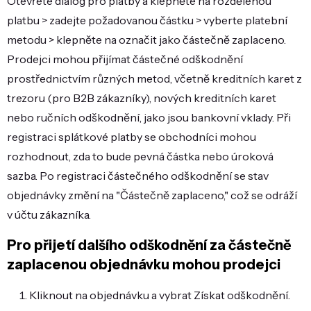
Otevřete dialog pro platby a klepněte na rozdělenou
platbu > zadejte požadovanou částku > vyberte platební
metodu > klepněte na označit jako částečně zaplaceno.
Prodejci mohou přijímat částečné odškodnění
prostřednictvím různých metod, včetně kreditních karet z
trezoru (pro B2B zákazníky), nových kreditních karet
nebo ručních odškodnění, jako jsou bankovní vklady. Při
registraci splátkové platby se obchodníci mohou
rozhodnout, zda to bude pevná částka nebo úroková
sazba. Po registraci částečného odškodnění se stav
objednávky změní na "Částečně zaplaceno," což se odráží
v účtu zákazníka.
Pro přijetí dalšího odškodnění za částečně
zaplacenou objednávku mohou prodejci
Kliknout na objednávku a vybrat Získat odškodnění.