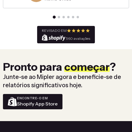
opções de classificação. Ele realmente
ajuda você a maximizar o uso dos seus
dados do Shopify. Eu recomendo
muito!
REVISADO EM
560 avaliações
Pronto para
começar
?
Junte-se ao Mipler agora e beneficie-se de
relatórios significativos hoje.
ENCONTRE-O EM
Shopify App Store