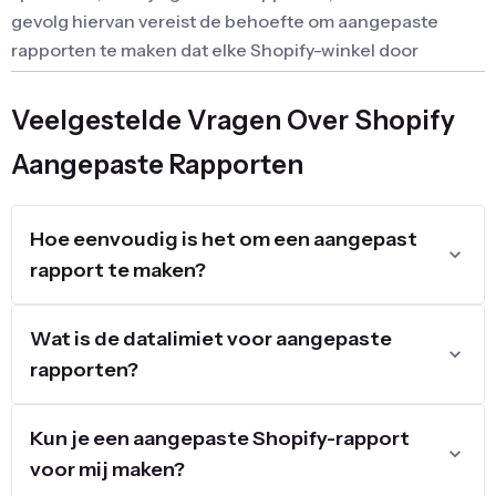
gevolg hiervan vereist de behoefte om aangepaste
rapporten te maken dat elke Shopify-winkel door
bepaalde evolutionaire stadia gaat.
Veelgestelde Vragen Over Shopify
Over het algemeen ontstaat de behoefte aan
aangepaste rapporten in Shopify geleidelijk en wordt
Aangepaste Rapporten
soms aangepakt door berekeningen uit te voeren in
Google Sheets of vergelijkbare methoden.
Hoe eenvoudig is het om een aangepast
Wanneer zijn Shopify Aangepaste
rapport te maken?
Rapporten zo belangrijk?
Wat is de datalimiet voor aangepaste
Het maken van aangepaste rapporten wordt een
rapporten?
dringende behoefte voor een online winkel tijdens de
opzet, optimalisatie of verfijning van zijn workflows.
Aangepaste rapporten zijn essentieel om efficiënte
Kun je een aangepaste Shopify-rapport
werkprocessen te organiseren. Ze stellen bedrijven in
voor mij maken?
staat om snel en op tijd toegang te krijgen tot de