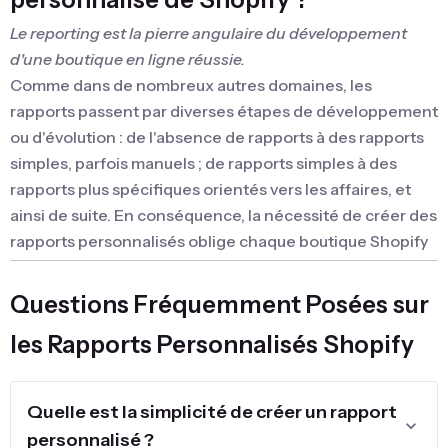
Le reporting est la pierre angulaire du développement
d'une boutique en ligne réussie.
Comme dans de nombreux autres domaines, les
rapports passent par diverses étapes de développement
ou d'évolution : de l'absence de rapports à des rapports
simples, parfois manuels ; de rapports simples à des
rapports plus spécifiques orientés vers les affaires, et
ainsi de suite. En conséquence, la nécessité de créer des
rapports personnalisés oblige chaque boutique Shopify
à traverser certaines étapes évolutives.
Questions Fréquemment Posées sur
Dans l'ensemble, le besoin de rapports personnalisés
dans Shopify émerge progressivement et est parfois
les Rapports Personnalisés Shopify
abordé en effectuant des calculs dans Google Sheets ou
des méthodes similaires.
Quelle est la simplicité de créer un rapport
Quand les rapports personnalisés
personnalisé ?