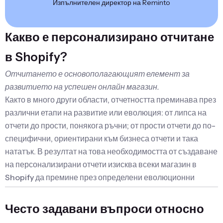
Изпълнителен директор на Reminto
Какво е персонализирано отчитане
в Shopify?
Отчитането е основополагающият елемент за
развитието на успешен онлайн магазин.
Както в много други области, отчетността преминава през
различни етапи на развитие или еволюция: от липса на
отчети до прости, понякога ръчни; от прости отчети до по-
специфични, ориентирани към бизнеса отчети и така
нататък. В резултат на това необходимостта от създаване
на персонализирани отчети изисква всеки магазин в
Shopify да премине през определени еволюционни
етапи.
Често задавани въпроси относно
По принцип, нуждата от персонализирани отчети в