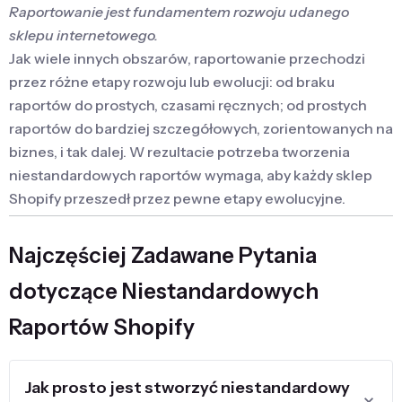
Raportowanie jest fundamentem rozwoju udanego
sklepu internetowego.
Jak wiele innych obszarów, raportowanie przechodzi
przez różne etapy rozwoju lub ewolucji: od braku
raportów do prostych, czasami ręcznych; od prostych
raportów do bardziej szczegółowych, zorientowanych na
biznes, i tak dalej. W rezultacie potrzeba tworzenia
niestandardowych raportów wymaga, aby każdy sklep
Shopify przeszedł przez pewne etapy ewolucyjne.
W większości przypadków potrzeba tworzenia
Najczęściej Zadawane Pytania
niestandardowych raportów w Shopify pojawia się
stopniowo i czasami jest rozwiązywana poprzez
dotyczące Niestandardowych
wykonywanie obliczeń w Google Sheets lub podobnych
Raportów Shopify
metod.
Kiedy raporty niestandardowe
Jak prosto jest stworzyć niestandardowy