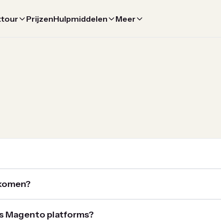
ttour
Prijzen
Hulpmiddelen
Meer
 komen?
als Magento platforms?