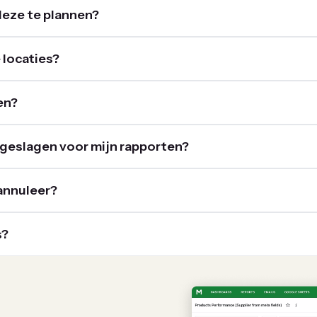
deze te plannen?
 locaties?
en?
eslagen voor mijn rapporten?
 annuleer?
s?