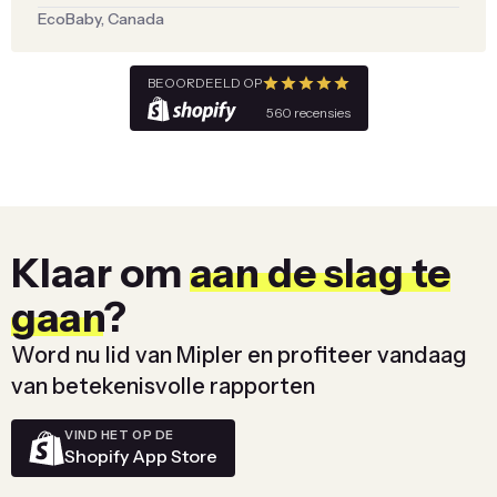
EcoBaby, Canada
BEOORDEELD OP
560 recensies
Klaar om
aan de slag te
gaan
?
Word nu lid van Mipler en profiteer vandaag
van betekenisvolle rapporten
VIND HET OP DE
Shopify App Store