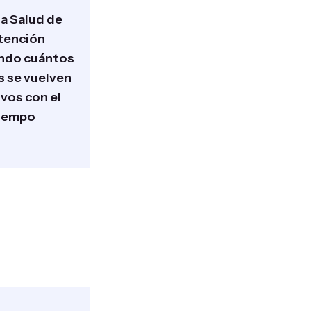
la Salud de
tención
ndo cuántos
s se vuelven
ivos con el
iempo