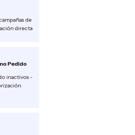
 campañas de
ación directa
imo Pedido
o inactivos -
orización