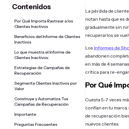
Contenidos
La pérdida de client
notan hasta que es d
Por Qué Importa Rastrear a los
Clientes Inactivos
gradualmente sin nin
recuperarlos se vuel
Beneficios del Informe de Clientes
Inactivos
Los
Informes de Sho
Lo que muestra el Informe de
abandonen completam
Clientes Inactivos:
en más de 4 semanas
Estrategias de Campañas de
crítica para re-enga
Recuperación
Segmenta Clientes Inactivos por
Por Qué Impor
Valor
Construye y Automatiza Tus
Cuesta 5-7 veces más
Campañas de Recuperación
confían en tu marca
Importante
de recuperación bien
nuevos clientes.
Preguntas Frecuentes