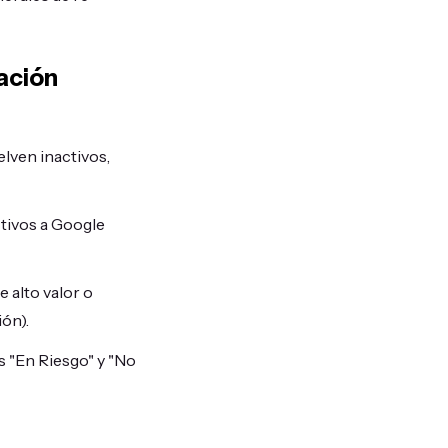
ación
lven inactivos,
tivos a Google
 alto valor o
ón).
s "En Riesgo" y "No