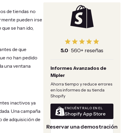
ios de tiendas no
armente pueden irse
 que se han ido,
 antes de que
5.0
·
560+ reseñas
que no han pedido
da una ventana
Informes Avanzados de
Mipler
Ahorra tiempo y reduce errores
en los informes de su tienda
Shopify
ntes inactivos ya
ENCUÉNTRALO EN EL
rdada. Una campaña
Shopify App Store
o de adquisición de
Reservar una demostración