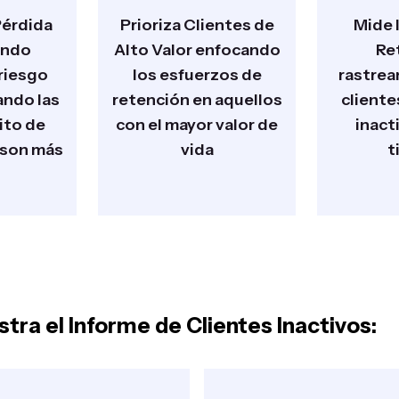
Pérdida
Prioriza Clientes de
Mide 
ando
Alto Valor enfocando
Re
 riesgo
los esfuerzos de
rastrea
ndo las
retención en aquellos
cliente
ito de
con el mayor valor de
inact
 son más
vida
t
tra el Informe de Clientes Inactivos: