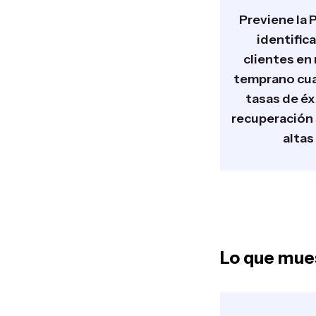
Previene la 
identific
clientes en
temprano cua
tasas de éx
recuperación
altas
Lo que mues