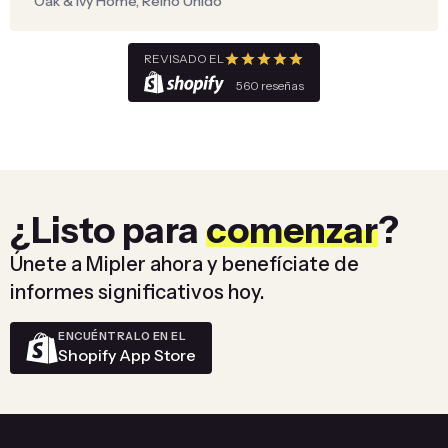
Oak & Ivy Home, Reino Unido
REVISADO EL
560 reseñas
¿Listo para
comenzar
?
Únete a Mipler ahora y benefíciate de
informes significativos hoy.
ENCUÉNTRALO EN EL
Shopify App Store