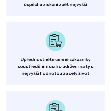
úspěchu získání zpět nejvyšší
Upřednostněte cenné zákazníky
soustředěním úsilí o udržení na ty s
nejvyšší hodnotou za celý život