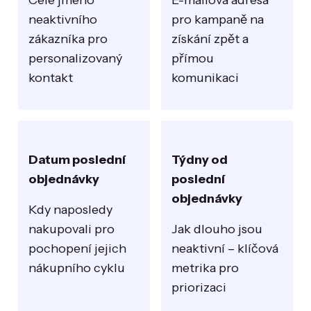
Celé jméno
E-mailová adresa
neaktivního
pro kampaně na
zákazníka pro
získání zpět a
personalizovaný
přímou
kontakt
komunikaci
Datum poslední
Týdny od
objednávky
poslední
objednávky
Kdy naposledy
nakupovali pro
Jak dlouho jsou
pochopení jejich
neaktivní – klíčová
nákupního cyklu
metrika pro
priorizaci