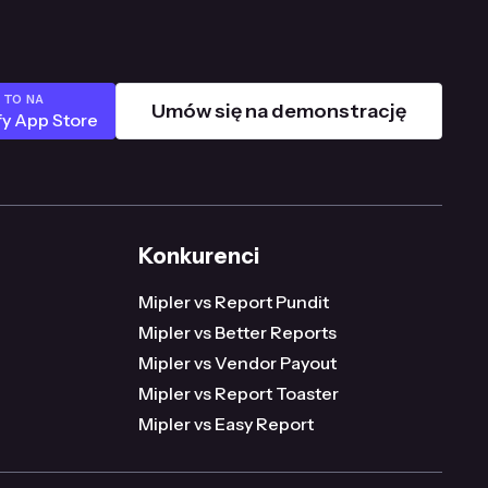
 TO NA
Umów się na demonstrację
fy App Store
Konkurenci
Mipler vs Report Pundit
Mipler vs Better Reports
Mipler vs Vendor Payout
Mipler vs Report Toaster
Mipler vs Easy Report