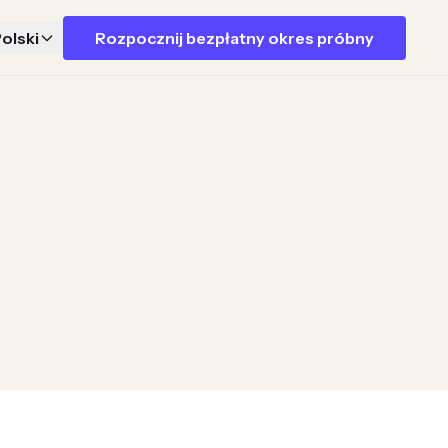
olski
Rozpocznij bezpłatny okres próbny