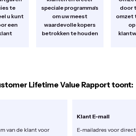
ies te
speciale programma's
door 
el u kunt
om uw meest
omzet t
oor een
waardevolle kopers
op
klant
betrokken te houden
klantw
stomer Lifetime Value Rapport toont:
Klant E-mail
m van de klant voor
E-mailadres voor direc