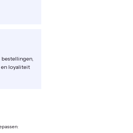
 bestellingen,
n loyaliteit
oepassen: