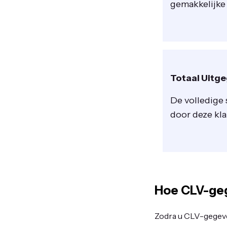
gemakkelijke 
Totaal Uitg
De volledige
door deze kla
Hoe CLV-geg
Zodra u CLV-gegeve