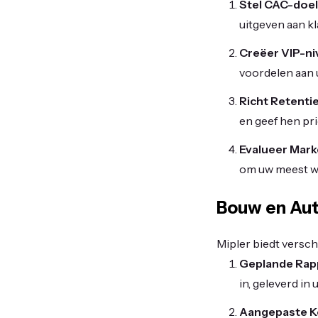
Stel CAC-doel
uitgeven aan k
Creëer VIP-ni
voordelen aan 
Richt Retenti
en geef hen pr
Evalueer Mark
om uw meest wa
Bouw en Au
Mipler biedt versc
Geplande Rap
in, geleverd in
Aangepaste 