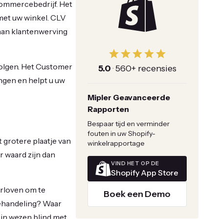
commercebedrijf. Het
 met uw winkel. CLV
 aan klantenwerving
volgen. Het Customer
5.0
·
560+ recensies
ingen en helpt u uw
Mipler Geavanceerde
Rapporten
Bespaar tijd en verminder
fouten in uw Shopify-
 grotere plaatje van
winkelrapportage
r waard zijn dan
VIND HET OP DE
Shopify App Store
orloven om te
Boek een Demo
ehandeling? Waar
in wezen blind met