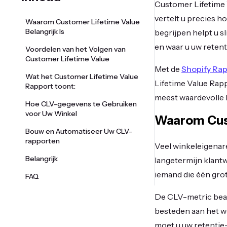
Customer Lifetime 
vertelt u precies h
Waarom Customer Lifetime Value
Belangrijk Is
begrijpen helpt u 
en waar u uw reten
Voordelen van het Volgen van
Customer Lifetime Value
Met de
Shopify Ra
Wat het Customer Lifetime Value
Lifetime Value Rapp
Rapport toont:
meest waardevolle k
Hoe CLV-gegevens te Gebruiken
voor Uw Winkel
Waarom Cust
Bouw en Automatiseer Uw CLV-
rapporten
Veel winkeleigenare
Belangrijk
langetermijn klantw
iemand die één grot
FAQ
De CLV-metric bean
besteden aan het w
moet u uw retentie