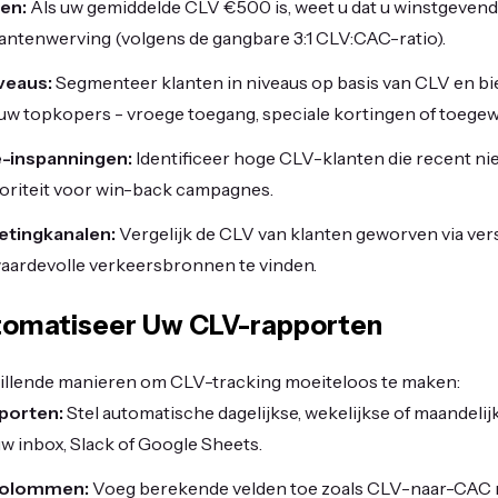
en:
Als uw gemiddelde CLV €500 is, weet u dat u winstgevend
lantenwerving (volgens de gangbare 3:1 CLV:CAC-ratio).
veaus:
Segmenteer klanten in niveaus op basis van CLV en bi
uw topkopers - vroege toegang, speciale kortingen of toegew
e-inspanningen:
Identificeer hoge CLV-klanten die recent n
ioriteit voor win-back campagnes.
etingkanalen:
Vergelijk de CLV van klanten geworven via ver
ardevolle verkeersbronnen te vinden.
tomatiseer Uw CLV-rapporten
hillende manieren om CLV-tracking moeiteloos te maken:
porten:
Stel automatische dagelijkse, wekelijkse of maandel
 uw inbox, Slack of Google Sheets.
Kolommen:
Voeg berekende velden toe zoals CLV-naar-CAC r