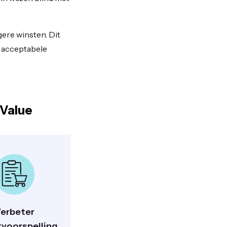
ere winsten. Dit
 acceptabele
 Value
erbeter
voorspelling