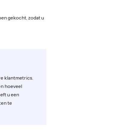
ben gekocht, zodat u
e klantmetrics.
en hoeveel
eft u een
ten te