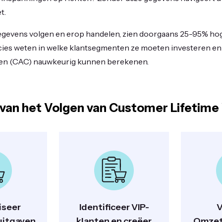
t.
gevens volgen en erop handelen, zien doorgaans 25-95% hog
ies weten in welke klantsegmenten ze moeten investeren en
ten (CAC) nauwkeurig kunnen berekenen.
van het Volgen van Customer Lifetime
iseer
Identificeer VIP-
V
uitgaven
klanten en creëer
Omzet