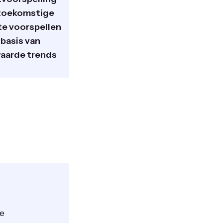
toekomstige
e voorspellen
 basis van
aarde trends
te