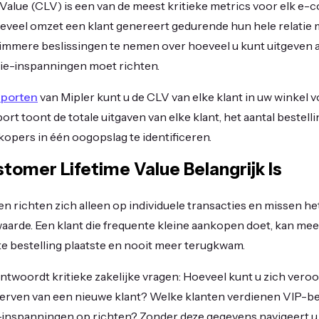
Value (CLV) is een van de meest kritieke metrics voor elk e-
oeveel omzet een klant genereert gedurende hun hele relatie
slimmere beslissingen te nemen over hoeveel u kunt uitgeven
tie-inspanningen moet richten.
pporten
van Mipler kunt u de CLV van elke klant in uw winkel 
ort toont de totale uitgaven van elke klant, het aantal bestell
opers in één oogopslag te identificeren.
omer Lifetime Value Belangrijk Is
n richten zich alleen op individuele transacties en missen het
aarde. Een klant die frequente kleine aankopen doet, kan mee
e bestelling plaatste en nooit meer terugkwam.
twoordt kritieke zakelijke vragen: Hoeveel kunt u zich vero
erven van een nieuwe klant? Welke klanten verdienen VIP-b
-inspanningen op richten? Zonder deze gegevens navigeert u 