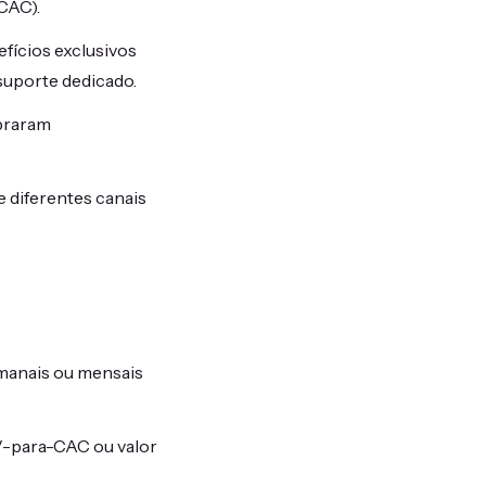
CAC).
fícios exclusivos
suporte dedicado.
mpraram
 diferentes canais
emanais ou mensais
-para-CAC ou valor