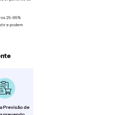
ros 25-95%
stir e podem
ente
a Previsão de
a prevendo