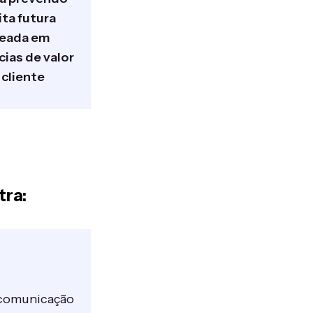
ita futura
eada em
ias de valor
 cliente
tra:
 comunicação