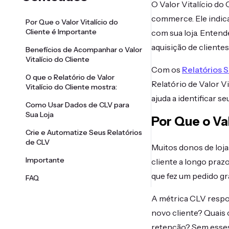
O Valor Vitalício do
commerce. Ele indic
Por Que o Valor Vitalício do
Cliente é Importante
com sua loja. Entend
aquisição de cliente
Benefícios de Acompanhar o Valor
Vitalício do Cliente
Com os
Relatórios 
O que o Relatório de Valor
Relatório de Valor Vi
Vitalício do Cliente mostra:
ajuda a identificar 
Como Usar Dados de CLV para
Sua Loja
Por Que o Val
Crie e Automatize Seus Relatórios
de CLV
Muitos donos de loja
Importante
cliente a longo praz
que fez um pedido gr
FAQ
A métrica CLV respo
novo cliente? Quais
retenção? Sem esses