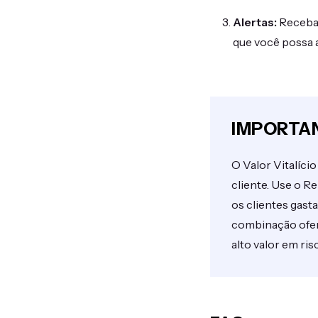
Alertas:
Receba 
que você possa a
IMPORTA
O Valor Vitalíc
cliente. Use o R
os clientes gas
combinação ofere
alto valor em ris