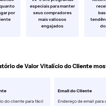
 quanto
especiais para manter
rece
gar por
seus compradores
bas
iente
mais valiosos
tendênc
engajados
do
tório de Valor Vitalício do Cliente mos
nte
Email do Cliente
 do cliente para fácil
Endereço de email para