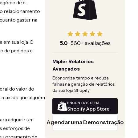
negócio de e-
o o relacionamento
 quanto gastar na
 em sua loja. O
5.0
·
560+ avaliações
ro de pedidos e
Mipler Relatórios
Avançados
Economize tempo e reduza
falhas na geração de relatórios
ral do valor do
da sua loja Shopify
r mais do que alguém
ENCONTRE-O EM
Shopify App Store
ara adquirir um
Agendar uma Demonstração
s esforços de
seu orçamento de