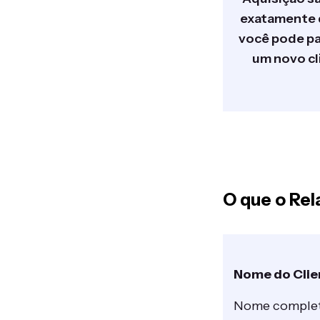
exatamente
você pode pa
um novo cl
O que o Rela
Nome do Clie
Nome completo