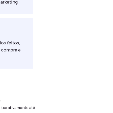
marketing
os feitos,
e compra e
:
 lucrativamente até