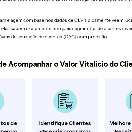
am e agem com base nos dados de CLV tipicamente veem luc
e elas sabem exatamente em quais segmentos de clientes inve
táveis de aquisição de clientes (CAC) com precisão.
de Acompanhar o Valor Vitalício do Cli
tos de
Identifique Clientes
Melhore 
abendo
VIP e crie programas
Receit