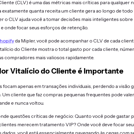
 Cliente (CLV) é uma das métricas mais críticas para qualquer 
a exatamente quanta receita um cliente gera ao longo de tod
er o CLV ajuda você a tomar decisões mais inteligentes sobre
s e onde focar seus esforços de retenção.
Shopify
da Mipler, você pode acompanhar o CLV de cada cliente
talício do Cliente mostra o total gasto por cada cliente, núme
seus compradores mais valiosos rapidamente.
or Vitalício do Cliente é Importante
s focam apenas em transações individuais, perdendo a visão ge
o. Um cliente que faz compras pequenas frequentes pode vale
ande e nunca voltou.
nde questões críticas de negócio: Quanto você pode gastar p
 clientes merecem tratamento VIP? Onde você deve focar seu
 dados, você está essencialmente navegando às cegas com 