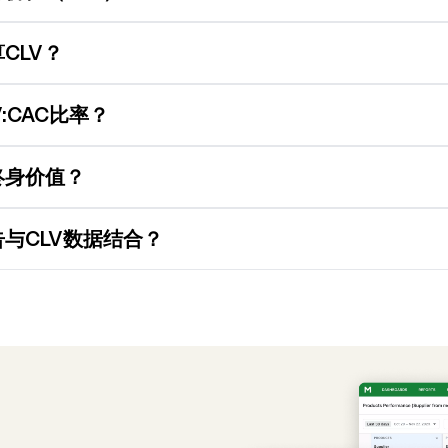
算CLV？
:CAC比率？
终身价值？
与CLV数据结合？