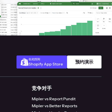
在此找到
预约演示
Shopify App Store
竞争对手
Mipler vs Report Pundit
Mipler vs Better Reports