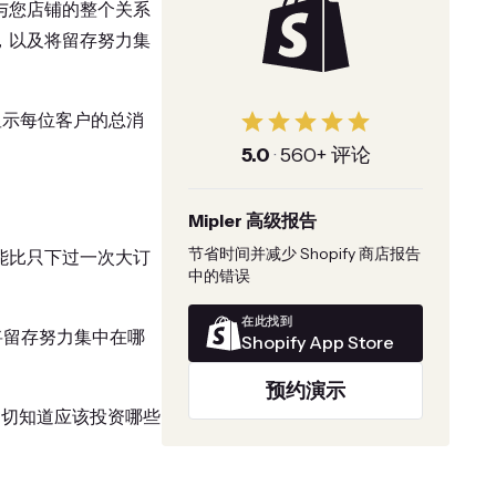
与您店铺的整个关系
，以及将留存努力集
显示每位客户的总消
5.0
·
560+ 评论
Mipler 高级报告
节省时间并减少 Shopify 商店报告
能比只下过一次大订
中的错误
在此找到
将留存努力集中在哪
Shopify App Store
预约演示
确切知道应该投资哪些