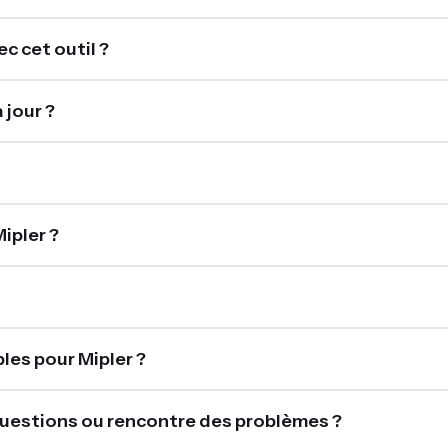
c cet outil ?
 jour ?
ipler ?
les pour Mipler ?
es questions ou rencontre des problèmes ?