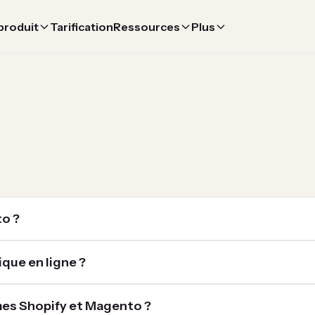
 produit
Tarification
Ressources
Plus
to ?
que en ligne ?
rmes Shopify et Magento ?