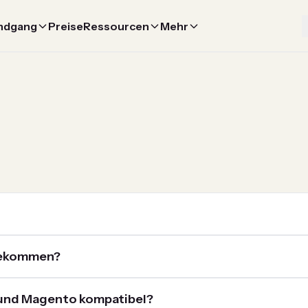
ndgang
Preise
Ressourcen
Mehr
tekommen?
y und Magento kompatibel?