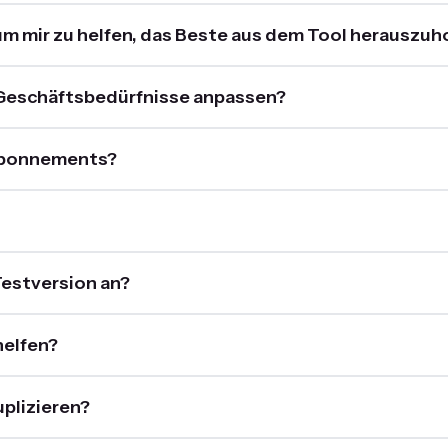
um mir zu helfen, das Beste aus dem Tool herauszuh
n Geschäftsbedürfnisse anpassen?
 Abonnements?
Testversion an?
helfen?
plizieren?