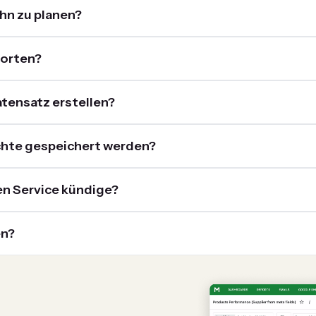
ihn zu planen?
dorten?
atensatz erstellen?
chte gespeichert werden?
en Service kündige?
en?