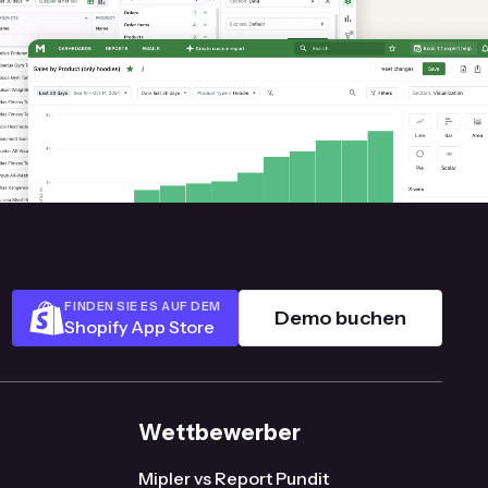
FINDEN SIE ES AUF DEM
Demo buchen
Shopify App Store
Wettbewerber
Mipler vs Report Pundit