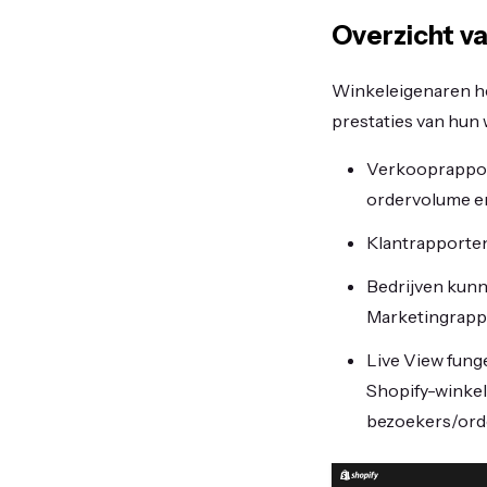
Overzicht va
Winkeleigenaren he
prestaties van hun 
Verkooprapport
ordervolume en
Klantrapporten
Bedrijven kunn
Marketingrapp
Live View fung
Shopify-winkel
bezoekers/ord