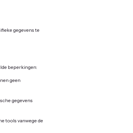
cifieke gegevens te
alde beperkingen:
unen geen
ische gegevens
e tools vanwege de