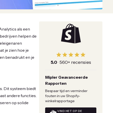
Analytics als een
 bedrijven helpen de
keleigenaren
t je zien hoe je
gen benadrukt en je
5.0
·
560+ recensies
Mipler Geavanceerde
Rapporten
s. Dit systeem biedt
Bespaar tijd en verminder
st andere functies.
fouten in uw Shopify-
winkelrapportage
seren op solide
VIND HET OP DE