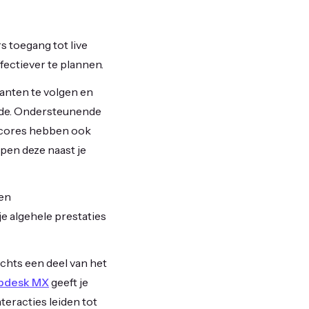
s toegang tot live
ectiever te plannen.
lanten te volgen en
rde. Ondersteunende
sscores hebben ook
lpen deze naast je
en
 je algehele prestaties
hts een deel van het
pdesk MX
geeft je
eracties leiden tot