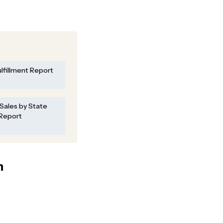
ulfillment Report
 Sales by State
Report
n