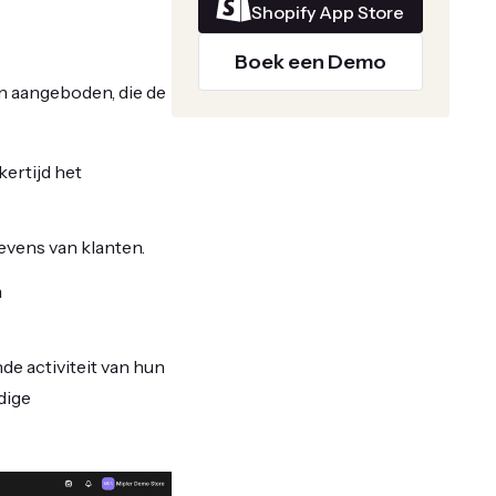
Shopify App Store
Boek een Demo
n aangeboden, die de
ertijd het
evens van klanten.
a
e activiteit van hun
dige