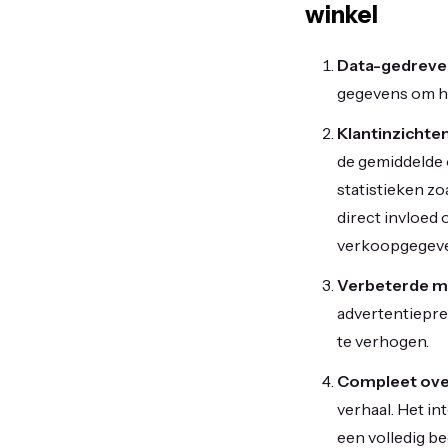
winkel
Data-gedreven
gegevens om hu
Klantinzichten
de gemiddelde 
statistieken z
direct invloed
verkoopgegeven
Verbeterde ma
advertentiepres
te verhogen.
Compleet over
verhaal. Het i
een volledig b