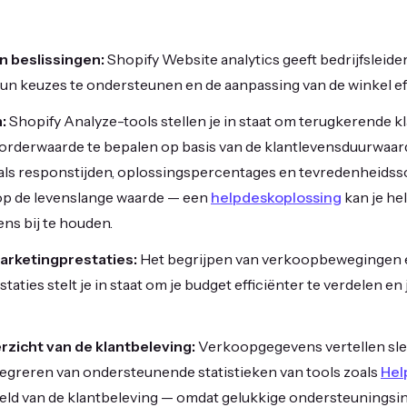
 beslissingen:
Shopify Website analytics geeft bedrijfsleider
n keuzes te ondersteunen en de aanpassing van de winkel eff
:
Shopify Analyze-tools stellen je in staat om terugkerende k
orderwaarde te bepalen op basis van de klantlevensduurwaa
oals responstijden, oplossingspercentages en tevredenheid
 op de levenslange waarde — een
helpdeskoplossing
kan je he
s bij te houden.
rketingprestaties:
Het begrijpen van verkoopbewegingen 
taties stelt je in staat om je budget efficiënter te verdelen en
zicht van de klantbeleving:
Verkoopgegevens vertellen slec
ntegreren van ondersteunende statistieken van tools zoals
Hel
eeld van de klantbeleving — omdat gelukkige ondersteuningsint