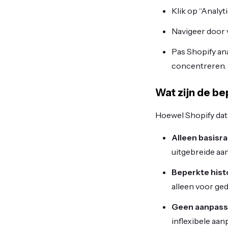
Klik op “Analyti
Navigeer door 
Pas Shopify ana
concentreren.
Wat zijn de be
Hoewel Shopify data
Alleen basisr
uitgebreide aa
Beperkte hist
alleen voor ged
Geen aanpass
inflexibele aan