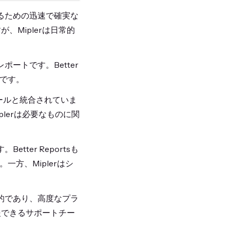
せるための迅速で確実な
が、Miplerは日常的
ポートです。Better
いです。
要ツールと統合されていま
Miplerは必要なものに関
ter Reportsも
方、Miplerはシ
率的であり、高度なプラ
支援できるサポートチー