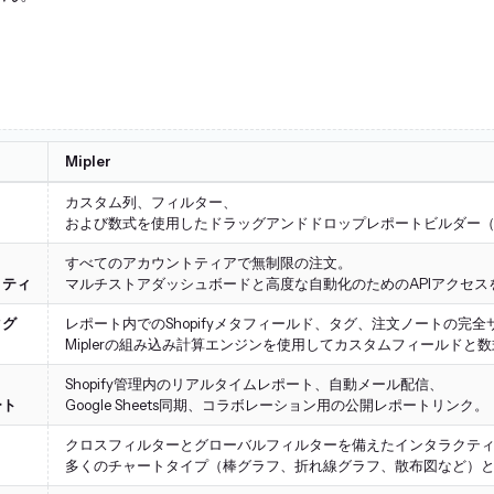
Mipler
カスタム列、フィルター、
および数式を使用したドラッグアンドドロップレポートビルダー（
すべてのアカウントティアで無制限の注文。
リティ
マルチストアダッシュボードと高度な自動化のためのAPIアクセス
タグ
レポート内でのShopifyメタフィールド、タグ、注文ノートの完全
Miplerの組み込み計算エンジンを使用してカスタムフィールドと
Shopify管理内のリアルタイムレポート、自動メール配信、
ート
Google Sheets同期、コラボレーション用の公開レポートリンク。
クロスフィルターとグローバルフィルターを備えたインタラクテ
多くのチャートタイプ（棒グラフ、折れ線グラフ、散布図など）