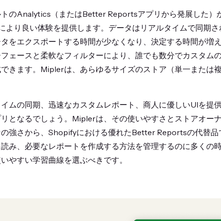
ルトのAnalytics（またはBetter Reportsアプリから発展
により良い体験を提供します。データはリアルタイムで同期さ
ータをエクスポートする時間が少なくなり、決定する時間が増
ーフェースと柔軟なフィルターにより、誰でも数分でカスタム
できます。Miplerは、あらゆるサイズのストア（単一または
アルタイムの同期、迅速なカスタムレポート、商人に優しいUIを提
リとなるでしょう。Miplerは、その使いやすさとストアオー
さから、Shopifyにおける優れたBetter Reportsの代替
を読み、必要なレポートを作成する方法を管理するのに多くの
rの使いやすい学習曲線を選ぶべきです。