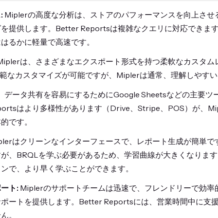
:
Miplerの高度な分析は、ストアのパフォーマンスを向上さ
提供します。Better Reportsは複雑なクエリに対応できます
ははるかに軽量で高速です。
Miplerは、さまざまなエクスポート形式を持つ柔軟なカスタムレ
も広範なカスタマイズが可能ですが、Miplerは通常、理解しやす
rは、データ共有を容易にするためにGoogle Sheetsなどの主
Reportsはより多様性があります（Drive、Stripe、POS）が、
本的です。
plerはクリーンなインターフェースで、レポート生成が簡単です。Bet
が、BRQLを学ぶ必要があるため、学習曲線が大きくなります。一
インで、より早く学ぶことができます。
ート:
Miplerのサポートチームは迅速で、フレンドリーで効
ポートを提供します。Better Reportsには、営業時間中に
せん。