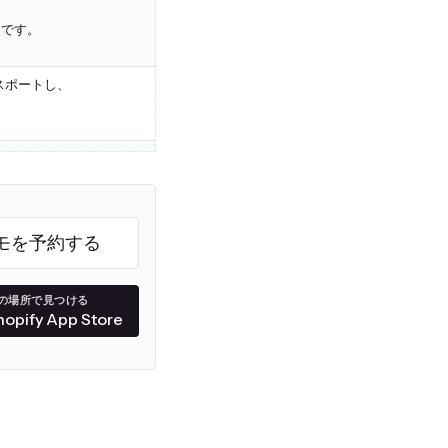
適です。
。
エクスポートし、
。
モを予約する
の場所で見つける
hopify App Store