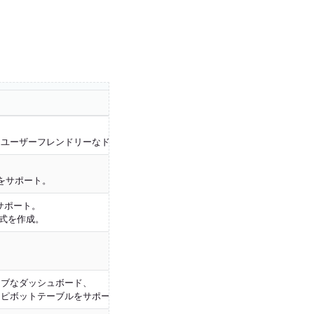
ユーザーフレンドリーなドキュメント付き）と120以上の組み込みテンプレ
をサポート。
サポート。
数式を作成。
ィブなダッシュボード、
とピボットテーブルをサポート。