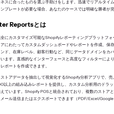
ジネスに合ったものを選ぶ手助けをします。迅速でリアルタイ
テンプレートが必要な場合、あなたのケースでは明確な勝者が
ter Reportsとは
で完全にカスタマイズ可能なShopifyレポーティングプラットフ
トアにわたってカスタムダッシュボードやレポートを作成、保
上トレンド、在庫レベル、顧客行動など、同じデータドメインをカ
ています。直感的なインターフェースと高度なフィルターによ
なレポートを作成できます。
ortsは、ストアデータを抽出して視覚化するShopify分析アプリで
00以上の組み込みレポートを提供し、カスタム分析用のドラ
えています。Shopify POSと統合されており、複数のスト
ル送信またはエクスポートできます（PDF/Excel/Google S