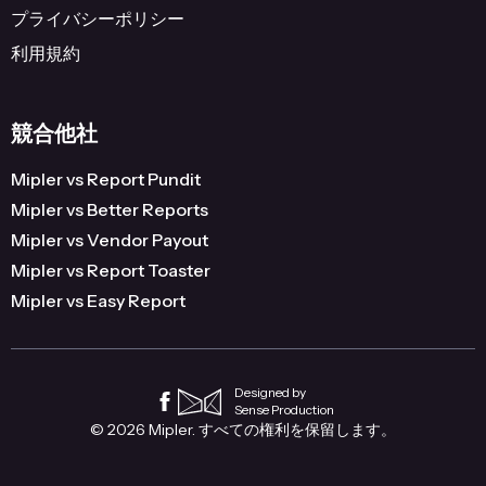
プライバシーポリシー
利用規約
競合他社
Mipler vs Report Pundit
Mipler vs Better Reports
Mipler vs Vendor Payout
Mipler vs Report Toaster
Mipler vs Easy Report
Designed by
Sense Production
© 2026 Mipler. すべての権利を保留します。