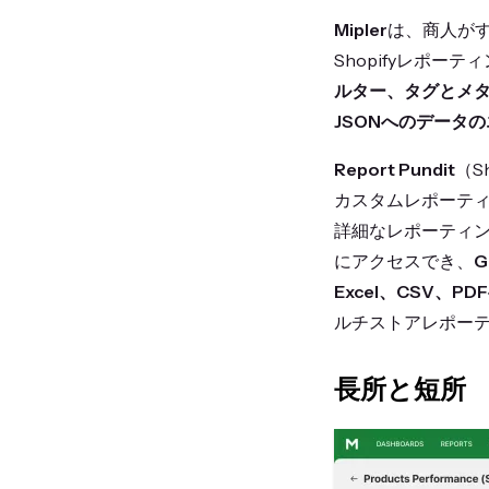
Mipler
は、商人が
Shopifyレポ
ルター、タグとメタフ
JSONへのデータ
Report Pundit
（S
カスタムレポーテ
詳細なレポーティング
にアクセスでき、
G
Excel、CSV、
ルチストアレポー
長所と短所