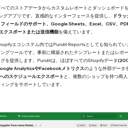
すべてのストアデータからカスタムレポートとダッシュボード
ーティングアプリです。直感的なインターフェースを提供し、
ドラッ
ィールドのサポート、Google Sheets、Excel、CSV、P
のエクスポートまたは送信機能
を備えています。
hopifyエコシステム内ではPundit Reportsとしても知られ
ィングツールです。事前に構築されたテンプレートまたはレポ
を提供します。Punditは、ほぼすべてのShopifyデータ
(2
oogle AnalyticsやFacebookメトリクス
のような外部データ
PDFへのスケジュールエクスポート
と、複数のショップを持つ商人
ティングをサポートしています。