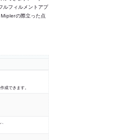
グやフルフィルメントアプ
plerの際立った点
Report Pundit
高度なフィルターを使用したカスタムレポー
ドラッグアンドドロップはなく、手動設定が
を作成できます。
ユーザーの作業が遅くなります。
無料プランは999注文に制限されています。
制限を解除するには、より高くて高価なサブ
自動化のためのAPIアクセスが不足していま
し、
数式の設定は柔軟性が低く、
設定がより複雑です。