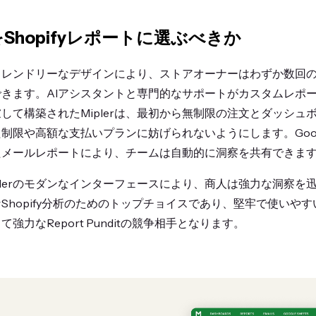
rをShopifyレポートに選ぶべきか
ザーフレンドリーなデザインにより、ストアオーナーはわずか数回
きます。AIアシスタントと専門的なサポートがカスタムレポ
して構築されたMiplerは、最初から無制限の注文とダッシュ
限や高額な支払いプランに妨げられないようにします。Google
たメールレポートにより、チームは自動的に洞察を共有できま
plerのモダンなインターフェースにより、商人は強力な洞察を
細なShopify分析のためのトップチョイスであり、堅牢で使い
強力なReport Punditの競争相手となります。