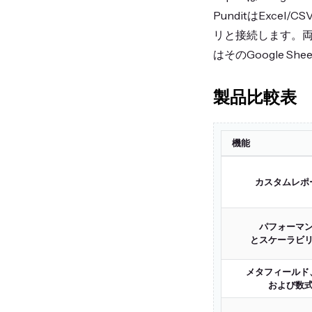
PunditはExc
リと接続します。両
はそのGoogle S
製品比較表
機能
カスタムレポ
パフォーマ
とスケーラビ
メタフィールド
および数