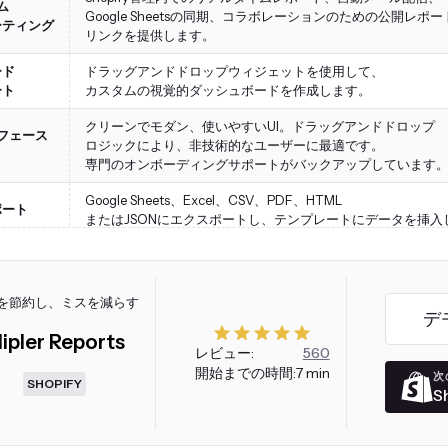
ム
Google Sheetsの同期、コラボレーションのための公開レポー
ーティング
リンクを提供します。
ード
ドラッグアンドドロップウィジェットを使用して、
ート
カスタムの視覚的ダッシュボードを作成します。
クリーンでモダン、使いやすいUI。ドラッグアンドドロップ
フェース
ロジックにより、非技術的なユーザーに最適です。
さ
専門のオンボーディングサポートがバックアップしています
Google Sheets、Excel、CSV、PDF、HTML
ポート
またはJSONにエクスポートし、テンプレートにデータを挿入
共有可能な公開リンクとスケジュールレポートを含みます。
ライブチャット、内蔵AIアシスタント、より高いプランでの
によるオンボーディングやレポート作成の手助けのためにエン
を節約し、ミスを減らす
通話をスケジュールできます。
デ
ipler Reports
無料プランには100以上のレポートと毎日のメールが含まれま
レビュー:
560
(最大1000注文)。月額$9.99から
開始までの時間:
7 min
次
SHOPIFY
無制限の注文、レポート、ダッシュボードが利用できます。
S