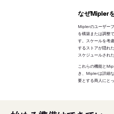
なぜMiple
Miplerのユー
を構築または調整で
す。スケールを考慮
するストアが隠れた制
スケジュールされ
これらの機能とMi
き、Miplerは詳
要とする商人にとって