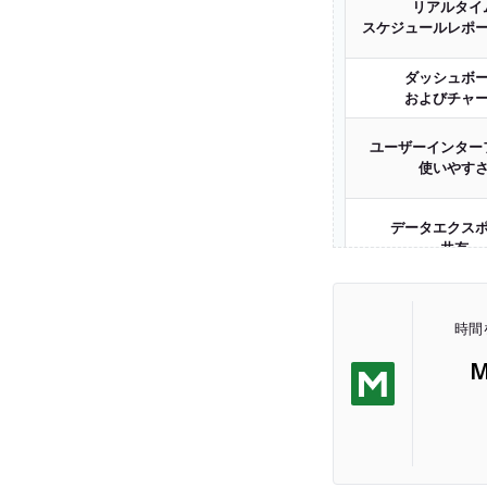
リアルタイ
スケジュールレポ
ダッシュボ
およびチャ
ユーザーインター
使いやす
データエクス
共有
サポート
応答性
時間
M
プラン
価格