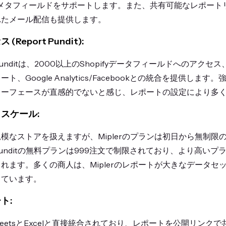
/メタフィールドをサポートします。また、共有可能なレポート
れたメール配信も提供します。
Report Pundit):
ort Punditは、2000以上のShopifyデータフィールドへのア
、Google Analytics/Facebookとの統合を提供しま
ターフェースが直感的でないと感じ、レポートの設定により多
スケール:
模なストアを扱えますが、Miplerのプランは初日から無制限
unditの無料プランは999注文で制限されており、より高いプ
れます。多くの商人は、Miplerのレポートが大きなデータセ
しています。
ト:
le SheetsとExcelと直接統合されており、レポートを公開リンクで