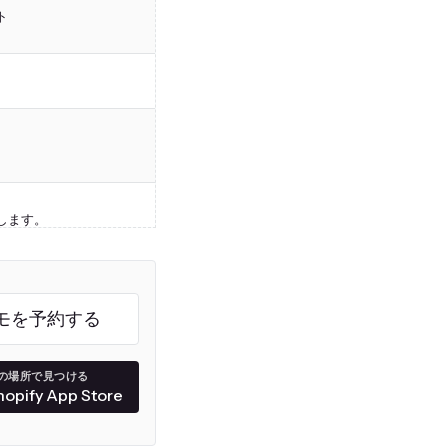
スケジュールエクスポートは利用可能ですが
ト
公開または共有可能なリンクのサポートはあ
ダッシュボードを提供しますが、カスタマイ
ウィジェットベースのレイアウトと共有ツー
学習曲線が高く、すべての手動機能を理解す
技術的な知識またはサポートが必要です。
。
Excel、CSV、テキスト、PDFのみをサポ
します。
サポートがなく、公開共有リンクもありませ
専任サポートエンジニア
ライブチャットとレポート設定のヘルプを提
ジニア/マネージャーとの
専任エンジニアのサポートやエンジニアやマ
オンボーディング/通話のスケジュールを取
モを予約する
す
月額$9から始まりますが、無料プランは
999注文で制限されています。多くの主要機
の場所で見つける
月額最大$60の高価格プランが必要です。
hopify App Store