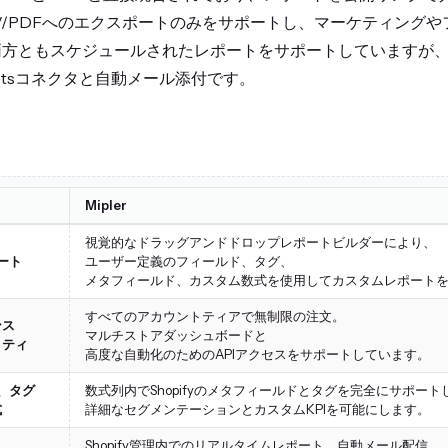
el/CSV/PDFへのエクスポートのみをサポートし、マーケティン
方ともスケジュールされたレポートをサポートしていますが、Mi
heetsコネクタと自動メール添付です。
Mipler
視覚的なドラッグアンドドロップレポートビルダーにより、
ート
ユーザー定義のフィールド、タグ、
メタフィールド、カスタム数式を使用してカスタムレポート
すべてのアカウントティアで無制限の注文。
ンス
マルチストアダッシュボードと
リティ
高度な自動化のためのAPIアクセスをサポートしています。
、タグ
数式列内でShopifyのメタフィールドとタグを完全にサポート
式
詳細なセグメンテーションとカスタムKPIを可能にします。
Shopify管理内でのリアルタイムレポート、自動メール配信、