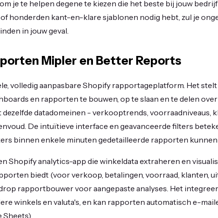
 je te helpen degene te kiezen die het beste bij jouw bedrijf p
of honderden kant-en-klare sjablonen nodig hebt, zul je onge
inden in jouw geval.
pporten Mipler en Better Reports
bele, volledig aanpasbare Shopify rapportageplatform. Het stelt
boards en rapporten te bouwen, op te slaan en te delen ove
t dezelfde datadomeinen - verkooptrends, voorraadniveaus, k
envoud. De intuïtieve interface en geavanceerde filters beteke
ers binnen enkele minuten gedetailleerde rapporten kunnen
en Shopify analytics-app die winkeldata extraheren en visuali
orten biedt (voor verkoop, betalingen, voorraad, klanten, uit
drop rapportbouwer voor aangepaste analyses. Het integreer
re winkels en valuta's, en kan rapporten automatisch e-mail
 Sheets).