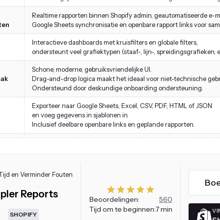
Realtime rapporten binnen Shopify admin, geautomatiseerde e-ma
ten
Google Sheets synchronisatie en openbare rapport links voor sa
Interactieve dashboards met kruisfilters en globale filters,
ondersteunt veel grafiektypen (staaf-, lijn-, spreidingsgrafieken, e
Schone, moderne, gebruiksvriendelijke UI.
mak
Drag-and-drop logica maakt het ideaal voor niet-technische gebr
Ondersteund door deskundige onboarding ondersteuning.
Exporteer naar Google Sheets, Excel, CSV, PDF, HTML of JSON
en voeg gegevens in sjablonen in.
Inclusief deelbare openbare links en geplande rapporten.
Tijd en Verminder Fouten
Bo
pler Reports
Beoordelingen:
560
Tijd om te beginnen:
7 min
VI
SHOPIFY
S