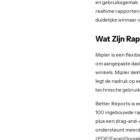
en gebruiksgemak, om
realtime rapporten 
duidelijke winnaar v
Wat Zijn Ra
Mipler is een flexi
om aangepaste dash
winkels. Mipler dek
legt de nadruk op e
technische gebruik
Better Reports is e
100 ingebouwde rapp
plus een drag-and-
ondersteunt meerde
(PDF/Excel/Google