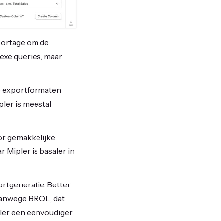
portage om de
exe queries, maar
de exportformaten
pler is meestal
or gemakkelijke
r Mipler is basaler in
ortgeneratie. Better
 vanwege BRQL, dat
pler een eenvoudiger