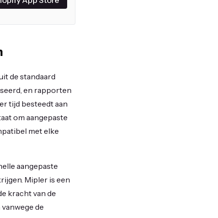
n
 uit de standaard
iseerd, en rapporten
r tijd besteedt aan
 staat om aangepaste
mpatibel met elke
nelle aangepaste
ijgen. Mipler is een
de kracht van de
en vanwege de