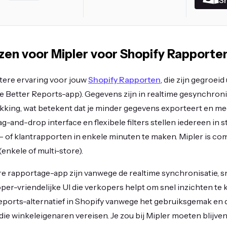
en voor Mipler voor Shopify Rapporte
etere ervaring voor jouw
Shopify Rapporten
, die zijn gegroeid
 de Better Reports-app). Gegevens zijn in realtime gesynchron
ikking, wat betekent dat je minder gegevens exporteert en mee
ag-and-drop interface en flexibele filters stellen iedereen in
 of klantrapporten in enkele minuten te maken. Mipler is co
enkele of multi-store).
re rapportage-app zijn vanwege de realtime synchronisatie, s
er-vriendelijke UI die verkopers helpt om snel inzichten te kr
eports-alternatief in Shopify vanwege het gebruiksgemak en 
ie winkeleigenaren vereisen. Je zou bij Mipler moeten blijv