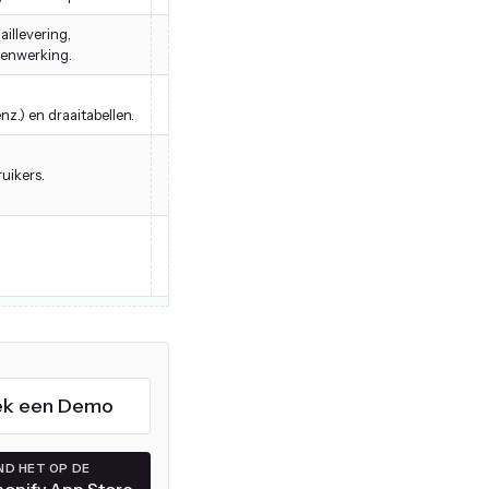
illevering,
Geplande rapporten om te e-mailen of naar Googl
menwerking.
of directe rapportgeneratie, beperkt tot gegevens
Biedt aangepaste dashboards en grafieken, maar 
nz.) en draaitabellen.
op statische rapportage dan op interactieve verke
Shopify-admin ingebedde interface, gebruikt een
uikers.
maar vereist het leren van BRQL voor geavanceer
Veel informatie kan alleen worden ontdekt door d
Zelfde exports, maar zonder JSON-formaat of e-ma
delen via de web UI of ingebedde dashboards.
ek een Demo
ND HET OP DE
hopify App Store