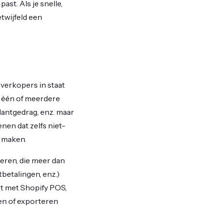
ast. Als je snelle,
twijfeld een
 verkopers in staat
r één of meerdere
lantgedrag, enz. maar
nen dat zelfs niet-
 maken.
seren, die meer dan
betalingen, enz.)
t met Shopify POS,
en of exporteren