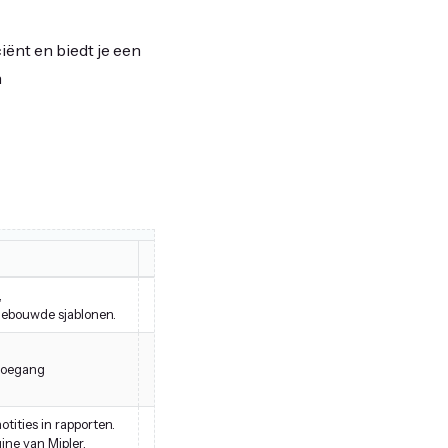
iënt en biedt je een
n
Better Reports
,
Visuele bouwer met draaitabellen en grafieken, 
gebouwde sjablonen.
voor aangepaste metrics en biedt minder sjablonen
Schalen voor grote verkopers met ondersteuning 
-toegang
maar mist ingebouwde API-toegang en heeft limie
tities in rapporten.
Heb toegang tot alle Shopify-gegevens en onder
ne van Mipler.
maar vereist kennis van querytaal, waardoor het mi