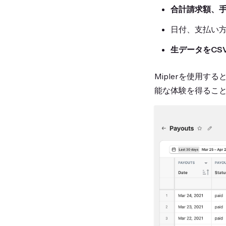
合計請求額、
日付、支払い
生データをCS
Miplerを使用
能な体験を得るこ