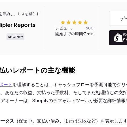
を節約し、ミスを減らす
デ
ipler Reports
レビュー:
560
開始までの時間:
7 min
次
SHOPIFY
S
yの支払いレポートの主な機能
レポート
を理解することは、キャッシュフローを予測可能でクリ
り、あなたの収益、支払った手数料、そしてまだ処理待ちの支
アオーナーは、Shopifyのデフォルトツールが必要な詳細情
テータス
（保留中、支払い済み、または失敗など）を表示しま