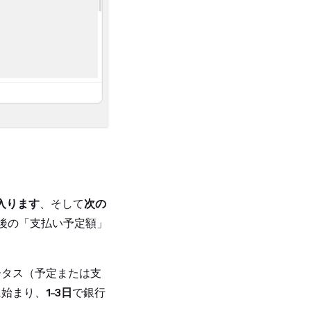
入ります
、そして
次の
、今後の「支払い予定額」
ータス（予定または支
に始まり、
1-3日
で銀行