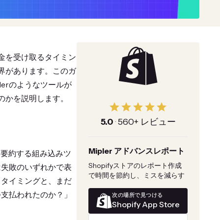
お金を受け取るタイミン
限界があります。このガ
erのようなツールが
るのかを説明します。
5.0
·
560+ レビュー
Mipler アドバンスレポート
資金を要約する組み込みツ
Shopifyストアのレポート作成
は失敗のいずれかで表
で時間を節約し、ミスを減らす
きタイミングと、まだ
つ支払われたのか？」
次の場所で見つける
Shopify App Store