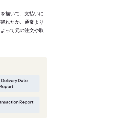
トを描いて、支払いに
が遅れたか、通常より
によって元の注文や取
 Delivery Date
Report
ransaction Report