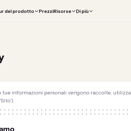
r del prodotto
Prezzi
Risorse
Di più
y
tue informazioni personali vengono raccolte, utilizzate
Sito').
liamo