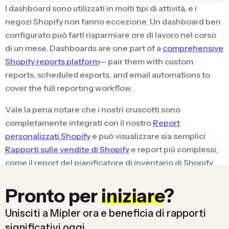
I dashboard sono utilizzati in molti tipi di attività, e i
negozi Shopify non fanno eccezione. Un dashboard ben
configurato può farti risparmiare ore di lavoro nel corso
di un mese. Dashboards are one part of a
comprehensive
Shopify reports platform
— pair them with custom
reports, scheduled exports, and email automations to
cover the full reporting workflow.
Vale la pena notare che i nostri cruscotti sono
completamente integrati con il nostro
Report
personalizzati Shopify
e può visualizzare sia semplici
Rapporti sulle vendite di Shopify
e report più complessi,
come il report del pianificatore di inventario di Shopify.
Prefer working with your data through a chat interface?
Pronto per
iniziare
?
Our
Shopify MCP for Claude
lets you build and query
these same dashboards using natural language in
Unisciti a Mipler ora e beneficia di rapporti
Claude Desktop, Claude Web, or the Claude Code CLI.
significativi oggi