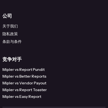
公司
关于我们
隐私政策
条款与条件
竞争对手
Mipler vs Report Pundit
Mipler vs Better Reports
Mipler vs Vendor Payout
Mipler vs Report Toaster
Mipler vs Easy Report