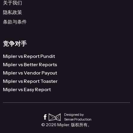
关于我们
隐私政策
条款与条件
竞争对手
Mipler vs Report Pundit
Mipler vs Better Reports
Mipler vs Vendor Payout
Mipler vs Report Toaster
Mipler vs Easy Report
Designed by
Sense Production
© 2026 Mipler. 版权所有。