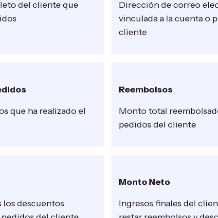
to del cliente que
Dirección de correo ele
didos
vinculada a la cuenta o 
cliente
edidos
Reembolsos
os que ha realizado el
Monto total reembolsado
pedidos del cliente
Monto Neto
 los descuentos
Ingresos finales del cli
s pedidos del cliente
restar reembolsos y des