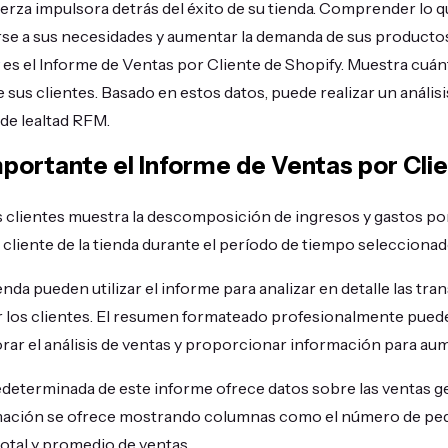
uerza impulsora detrás del éxito de su tienda. Comprender lo que
se a sus necesidades y aumentar la demanda de sus productos
es el Informe de Ventas por Cliente de Shopify. Muestra cuá
 sus clientes. Basado en estos datos, puede realizar un anális
 de lealtad RFM.
mportante el Informe de Ventas por Cli
s clientes muestra la descomposición de ingresos y gastos p
liente de la tienda durante el período de tiempo seleccionad
enda pueden utilizar el informe para analizar en detalle las tr
r los clientes. El resumen formateado profesionalmente pued
ar el análisis de ventas y proporcionar información para aum
determinada de este informe ofrece datos sobre las ventas g
mación se ofrece mostrando columnas como el número de ped
otal y promedio de ventas.