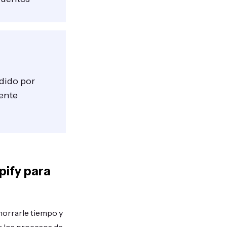
edido por
iente
pify para
ahorrarle tiempo y