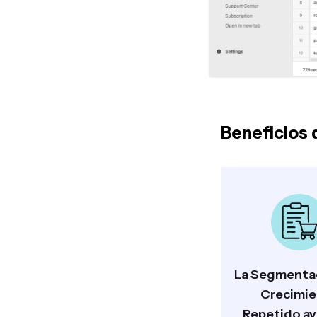
Beneficios 
La Segmentac
Crecimi
Repetido ay