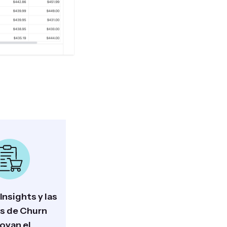
Insights y las
as de Churn
oyan el