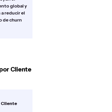
ento global y
a reducir el
o de churn
por Cliente
 Cliente