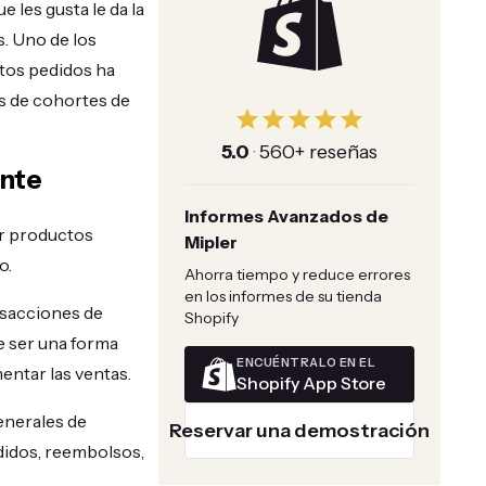
 les gusta le da la
. Uno de los
ntos pedidos ha
is de cohortes de
5.0
·
560+ reseñas
ente
Informes Avanzados de
or productos
Mipler
o.
Ahorra tiempo y reduce errores
en los informes de su tienda
ansacciones de
Shopify
e ser una forma
ENCUÉNTRALO EN EL
entar las ventas.
Shopify App Store
enerales de
Reservar una demostración
idos, reembolsos,