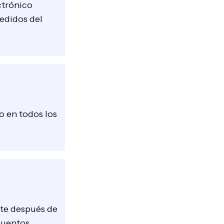
ctrónico
pedidos del
 en todos los
ente después de
cuentos