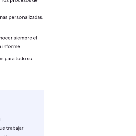
r los procesos de
mnas personalizadas.
nocer siempre el
e informe.
es para todo su
l
ue trabajar