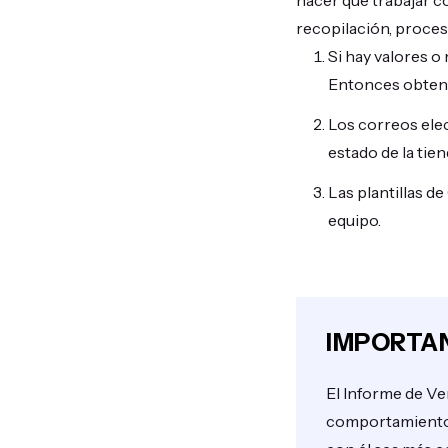
hacer que trabajar c
recopilación, proces
Si hay valores o
Entonces obtendr
Los correos ele
estado de la tie
Las plantillas d
equipo.
IMPORTA
El Informe de Ve
comportamiento d