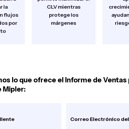
 la
CLV mientras
crecimi
n flujos
protege los
ayudan 
dos por
márgenes
riesg
to
s lo que ofrece el Informe de Ventas 
 Mipler:
liente
Correo Electrónico del