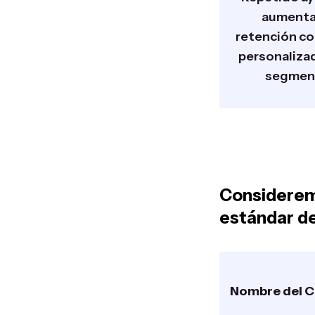
aumentar
retención co
personaliza
segmen
Consideremo
estándar de
Nombre del C