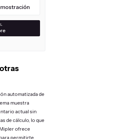
emostración
EL
ore
 otras
ción automatizada de
istema muestra
ntario actual sin
s de cálculo, lo que
Mipler ofrece
para permitirte