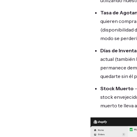
utilizando nues
Tasa de Agota
quieren comprarl
(disponibilidad 
modo se perderí
Días de Inventa
actual (también 
permanece demas
quedarte sin él 
Stock Muerto
–
stock envejecido)
muerto te lleva 