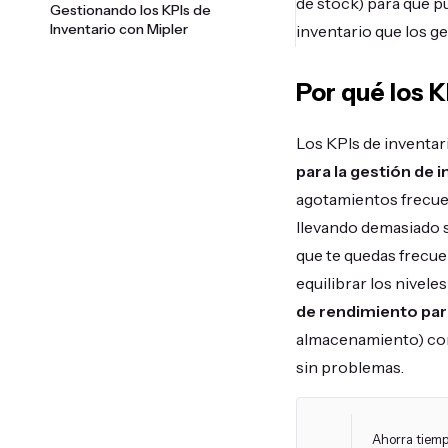
de stock) para que pu
Gestionando los KPIs de
Inventario con Mipler
inventario que los g
Por qué los K
Los KPIs de inventar
para la gestión de 
agotamientos frecuen
llevando demasiado st
que te quedas frecue
equilibrar los nivele
de rendimiento par
almacenamiento) con
sin problemas.
Ahorra tiemp