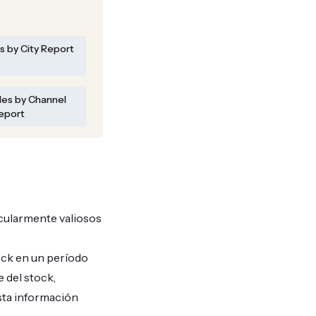
s by City Report
les by Channel
eport
icularmente valiosos
ock en un período
 del stock,
sta información