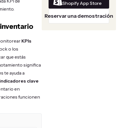
ada KPI de
Shopify App Store
miento.
Reservar una demostración
 inventario
monitorear
KPIs
ock o los
car que estás
gotamiento significa
s te ayuda a
indicadores clave
entario en
eraciones funcionen