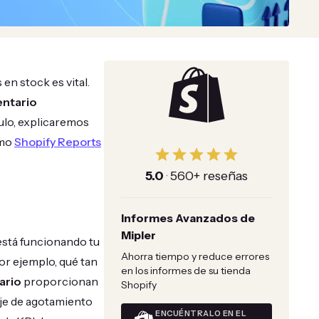
n stock es vital.
entario
ulo, explicaremos
omo
Shopify Reports
5.0
·
560+ reseñas
Informes Avanzados de
Mipler
 está funcionando tu
Ahorra tiempo y reduce errores
por ejemplo, qué tan
en los informes de su tienda
ario
proporcionan
Shopify
aje de agotamiento
ENCUÉNTRALO EN EL