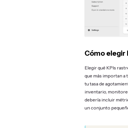
Cómo elegir l
Elegir qué KPIs rast
que más importan a t
tu tasa de agotamien
inventario, monitore
debería incluir métr
un conjunto pequeño d