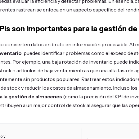
edas evaluar la eficiencia y detectar problemas. En esencia, c
erentes rastrean se enfoca en un aspecto específico del rendi
PIs son importantes para la gestión de
io convierten datos en bruto en información procesable. Al 
inventario
, puedes identificar problemas como el exceso de st
tes. Por ejemplo, una baja rotación de inventario puede indi
ock o artículos de baja venta, mientras que una alta tasa de a
ntemente sin productos populares. Rastrear estos indicadore
s de stock y reducir los costos de almacenamiento. Incluso los
a la gestión de almacenes
(como la precisión del KPI de inv
tribuyen a un mejor control de stock al asegurar que las op
o y