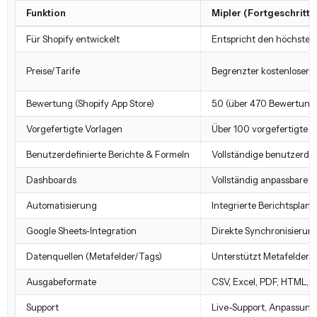
Funktion
Mipler (Fortgeschritte
Für Shopify entwickelt
Entspricht den höchsten 
Preise/Tarife
Begrenzter kostenloser P
Bewertung (Shopify App Store)
5.0 (über 470 Bewertung
Vorgefertigte Vorlagen
Über 100 vorgefertigte B
Benutzerdefinierte Berichte & Formeln
Vollständige benutzerdef
Dashboards
Vollständig anpassbare D
Automatisierung
Integrierte Berichtsplan
Google Sheets-Integration
Direkte Synchronisierun
Datenquellen (Metafelder/Tags)
Unterstützt Metafelder/
Ausgabeformate
CSV, Excel, PDF, HTML, 
Support
Live-Support, Anpassungs