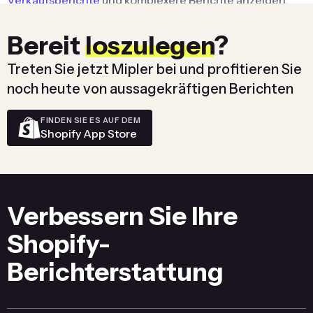
Verkaufsberichte
und komplexere Berichte anzeigen,
wie den Shopify Bestandsplanungsbericht.
Bereit
loszulegen
?
Prefer working with your data through a chat interface?
Our
Shopify MCP for Claude
lets you build and query
Treten Sie jetzt Mipler bei und profitieren Sie
these same dashboards using natural language in
noch heute von aussagekräftigen Berichten
Claude Desktop, Claude Web, or the Claude Code CLI.
FINDEN SIE ES AUF DEM
Shopify App Store
Verbessern Sie Ihre
Shopify-
Berichterstattung