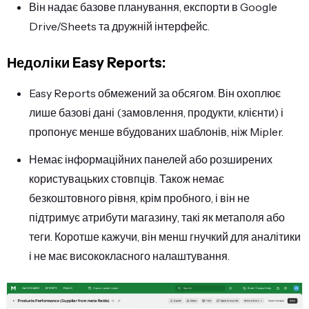
Він надає базове планування, експорти в Google
Drive/Sheets та дружній інтерфейс.
Недоліки Easy Reports:
Easy Reports обмежений за обсягом. Він охоплює
лише базові дані (замовлення, продукти, клієнти) і
пропонує менше вбудованих шаблонів, ніж Mipler.
Немає інформаційних панелей або розширених
користувацьких стовпців. Також немає
безкоштовного рівня, крім пробного, і він не
підтримує атрибути магазину, такі як метаполя або
теги. Коротше кажучи, він менш гнучкий для аналітики
і не має висококласного налаштування.