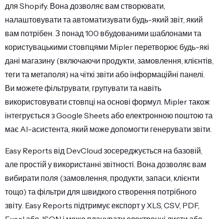
для Shopify. Вона дозволяє вам створювати,
налаштовувати та автоматизувати будь-який звіт, який
вам потрібен. З понад 100 вбудованими шаблонами та
користувацькими стовпцями Mipler перетворює будь-які
дані магазину (включаючи продукти, замовлення, клієнтів,
теги та метаполя) на чіткі звіти або інформаційні панелі.
Ви можете фільтрувати, групувати та навіть
використовувати стовпці на основі формул. Mipler також
інтегрується з Google Sheets або електронною поштою та
має AI-асистента, який може допомогти генерувати звіти.
Easy Reports від DevCloud зосереджується на базовій,
але простій у використанні звітності. Вона дозволяє вам
вибирати поля (замовлення, продукти, запаси, клієнти
тощо) та фільтри для швидкого створення потрібного
звіту. Easy Reports підтримує експорт у XLS, CSV, PDF,
Excel або JSON і може планувати електронні листи або