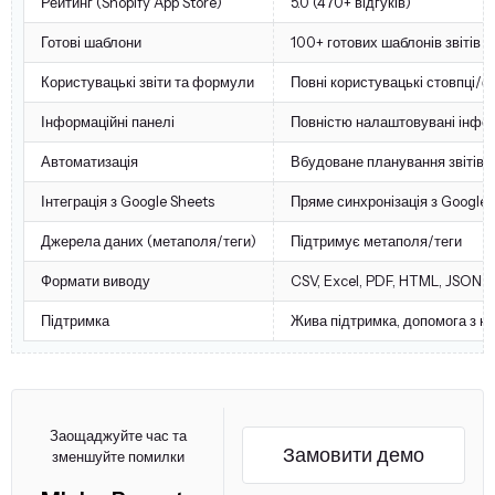
Рейтинг (Shopify App Store)
5.0 (470+ відгуків)
Готові шаблони
100+ готових шаблонів звітів
Користувацькі звіти та формули
Повні користувацькі стовпці/
Інформаційні панелі
Повністю налаштовувані інформа
Автоматизація
Вбудоване планування звітів, 
Інтеграція з Google Sheets
Пряме синхронізація з Google 
Джерела даних (метаполя/теги)
Підтримує метаполя/теги
Формати виводу
CSV, Excel, PDF, HTML, JSON
Підтримка
Жива підтримка, допомога з на
Заощаджуйте час та
Замовити демо
зменшуйте помилки