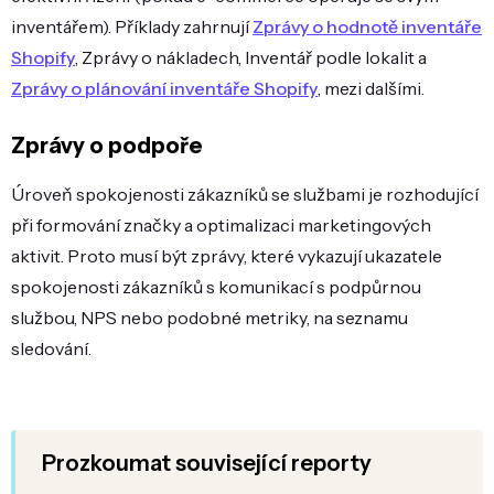
inventářem). Příklady zahrnují
Zprávy o hodnotě inventáře
Shopify
, Zprávy o nákladech, Inventář podle lokalit a
Zprávy o plánování inventáře Shopify
, mezi dalšími.
Zprávy o podpoře
Úroveň spokojenosti zákazníků se službami je rozhodující
při formování značky a optimalizaci marketingových
aktivit. Proto musí být zprávy, které vykazují ukazatele
spokojenosti zákazníků s komunikací s podpůrnou
službou, NPS nebo podobné metriky, na seznamu
sledování.
Prozkoumat související reporty