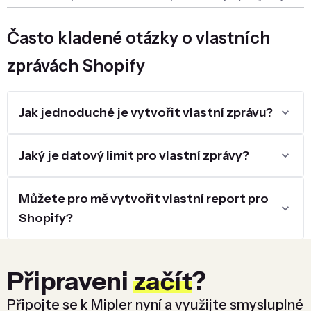
postupně a někdy se řeší prováděním výpočtů v Google
Sheets nebo podobnými metodami.
Často kladené otázky o vlastních
Kdy jsou vlastní zprávy Shopify tak
zprávách Shopify
důležité?
Jak jednoduché je vytvořit vlastní zprávu?
Vytváření vlastních reportů se stává naléhavou potřebou
pro online obchod během nastavení, optimalizace nebo
doladění jeho pracovních postupů. V podstatě jsou
Jaký je datový limit pro vlastní zprávy?
vlastní reporty nezbytné pro organizaci efektivních
pracovních procesů. Umožňují firmám rychle a včas
Můžete pro mě vytvořit vlastní report pro
přistupovat k potřebným datům a zároveň eliminují chyby
Shopify?
ve výpočtech. Každý pracovní postup nebo skupina
zaměstnanců může používat svůj vlastní soubor reportů,
který plně vyhovuje potřebě získat konkrétní informace.
Připraveni
začít
?
Jaké klíčové funkce by měla mít
Připojte se k Mipler nyní a využijte smysluplné