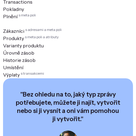
Transactions
Pokladny
s meta poli
Plnění
s adresami a meta poli
Zákazníci
s meta poli a atributy
Produkty
Varianty produktu
Úrovně zásob
Historie zásob
Umístění
s transakcemi
Výplaty
"Bez ohledu na to, jaký typ zprávy
potřebujete, můžete ji najít, vytvořit
nebo si ji vysnít a oni vám pomohou
ji vytvořit."