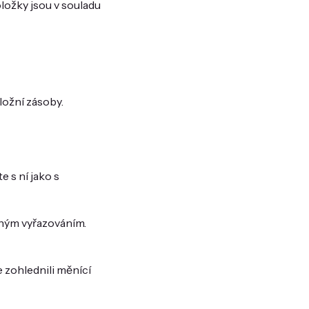
ložky jsou v souladu
ložní zásoby.
 s ní jako s
pným vyřazováním.
 zohlednili měnící