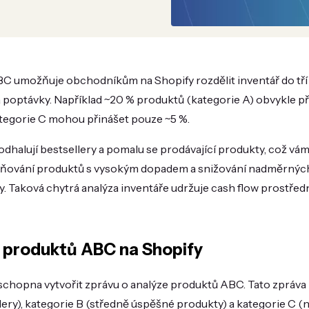
C umožňuje obchodníkům na Shopify rozdělit inventář do tří k
 poptávky. Například ~20 % produktů (kategorie A) obvykle př
tegorie C mohou přinášet pouze ~5 %.
dhalují bestsellery a pomalu se prodávající produkty, což v
plňování produktů s vysokým dopadem a snižování nadměrnýc
. Taková chytrá analýza inventáře udržuje cash flow prostře
a produktů ABC na Shopify
 schopna vytvořit zprávu o analýze produktů ABC. Tato zpráva k
lery), kategorie B (středně úspěšné produkty) a kategorie C 