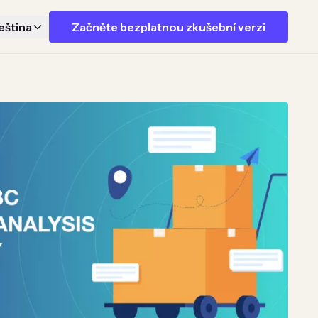
eština
Začněte bezplatnou zkušební verzi