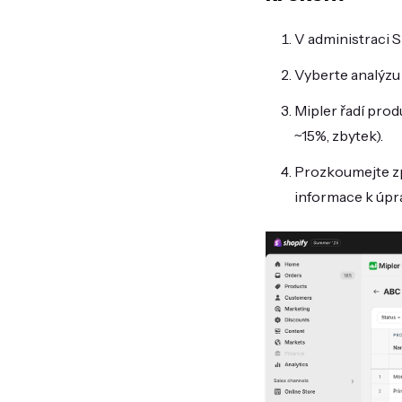
V administraci S
Vyberte analýzu
Mipler řadí prod
~15%, zbytek).
Prozkoumejte zp
informace k úpr