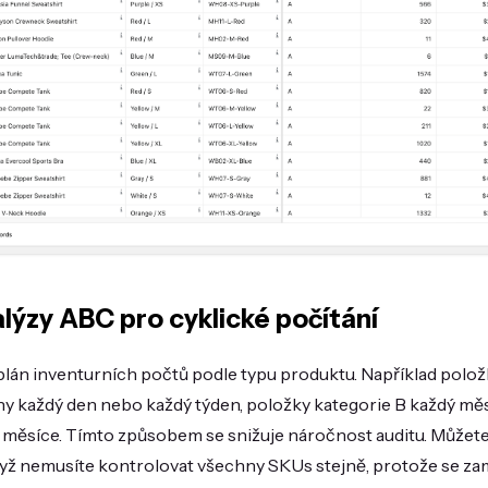
lýzy ABC pro cyklické počítání
 plán inventurních počtů podle typu produktu. Například polož
y každý den nebo každý týden, položky kategorie B každý měs
i měsíce. Tímto způsobem se snižuje náročnost auditu. Můžet
dyž nemusíte kontrolovat všechny SKUs stejně, protože se za