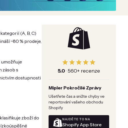
ategorií (A, B, C)
ináší ~80 % prodeje,
ám umožňuje
h zásob s
5.0
·
560+ recenze
dnictvím dostupnosti
Mipler Pokročilé Zprávy
Ušetřete čas a snižte chyby ve
reportování vašeho obchodu
Shopify
lasifikuje zboží do
NAJDĚTE TO NA
Shopify App Store
(nízkoúspěšné