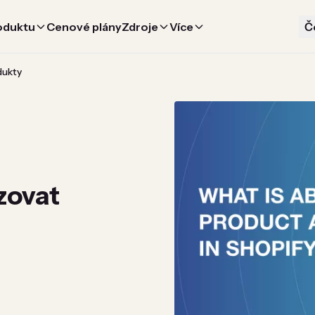
oduktu
Cenové plány
Zdroje
Více
Č
dukty
zovat