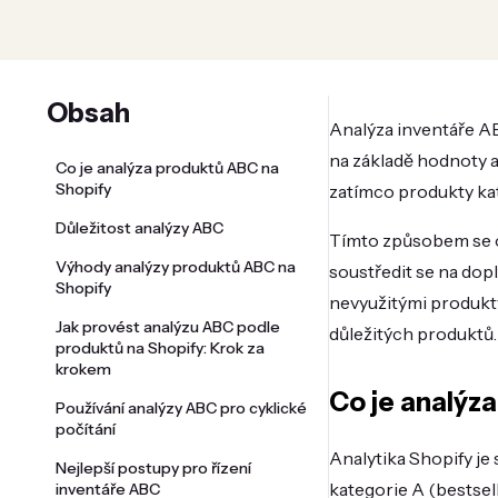
Obsah
Analýza inventáře AB
na základě hodnoty a
Co je analýza produktů ABC na
Shopify
zatímco produkty ka
Důležitost analýzy ABC
Tímto způsobem se o
Výhody analýzy produktů ABC na
soustředit se na do
Shopify
nevyužitými produkty
Jak provést analýzu ABC podle
důležitých produktů.
produktů na Shopify: Krok za
krokem
Co je analýz
Používání analýzy ABC pro cyklické
počítání
Analytika Shopify je
Nejlepší postupy pro řízení
kategorie A (bestsel
inventáře ABC