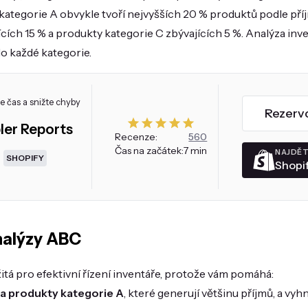
kategorie A obvykle tvoří nejvyšších 20 % produktů podle pří
ících 15 % a produkty kategorie C zbývajících 5 %. Analýza in
do každé kategorie.
e čas a snižte chyby
Rezerv
ler Reports
Recenze:
560
Čas na začátek:
7 min
NAJDĚT
SHOPIFY
Shopi
nalýzy ABC
itá pro efektivní řízení inventáře, protože vám pomáhá:
na produkty kategorie A
, které generují většinu příjmů, a vy