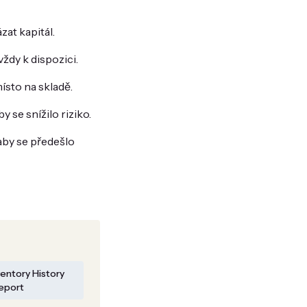
zat kapitál.
 vždy k dispozici.
místo na skladě.
 se snížilo riziko.
aby se předešlo
ventory History
eport