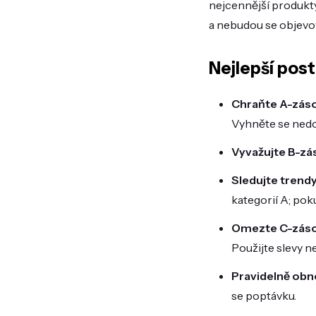
nejcennější produkty
a nebudou se objevo
Nejlepší post
Chraňte A-zás
Vyhněte se nedo
Vyvažujte B-zá
Sledujte trendy
kategorií A; poku
Omezte C-záso
Použijte slevy n
Pravidelně obn
se poptávku.