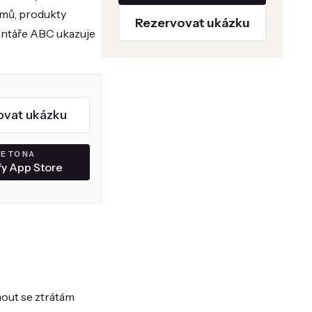
jmů, produkty
Rezervovat ukázku
ventáře ABC ukazuje
ovat ukázku
E TO NA
fy App Store
hnout se ztrátám