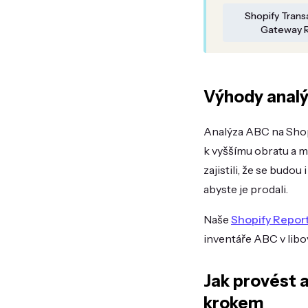
Shopify Trans
Gateway 
Výhody analý
Analýza ABC na Shopi
k vyššímu obratu a m
zajistili, že se budo
abyste je prodali.
Naše
Shopify Repor
inventáře ABC v lib
Jak provést 
krokem