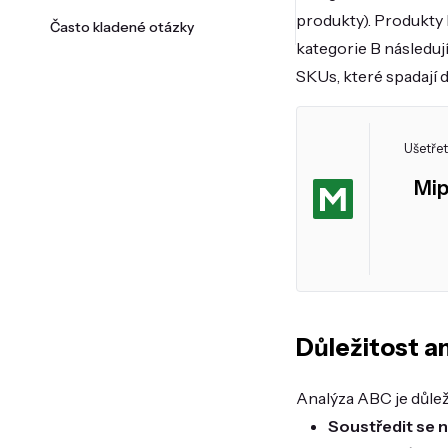
produkty). Produkty 
Často kladené otázky
kategorie B následuj
SKUs, které spadají 
Ušetřet
Mip
Důležitost a
Analýza ABC je důlež
Soustředit se 