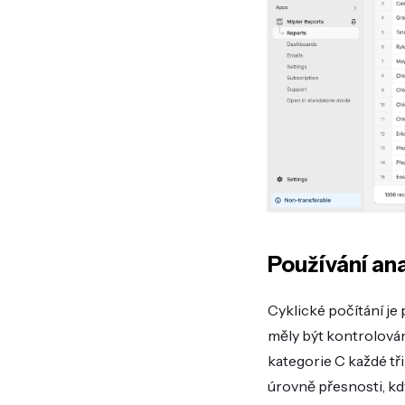
Používání ana
Cyklické počítání je
měly být kontrolován
kategorie C každé tř
úrovně přesnosti, k