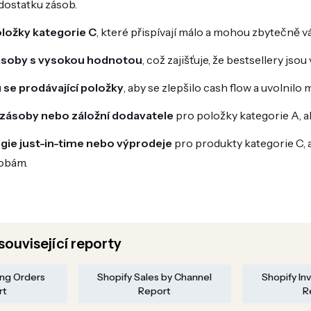
dostatku zásob.
oložky kategorie C
, které přispívají málo a mohou zbytečně vá
zásoby s vysokou hodnotou
, což zajišťuje, že bestsellery jsou
se prodávající položky
, aby se zlepšilo cash flow a uvolnilo 
 zásoby nebo záložní dodavatele
pro položky kategorie A, aby
gie just-in-time nebo výprodeje
pro produkty kategorie C, 
obám.
ouvisející reporty
ing Orders
Shopify Sales by Channel
Shopify In
rt
Report
R