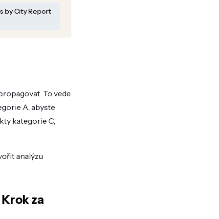
s by City Report
 propagovat. To vede
gorie A, abyste
ukty kategorie C,
vořit analýzu
 Krok za