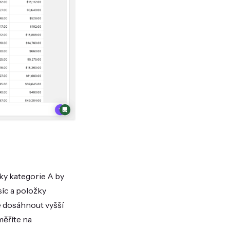
ky kategorie A by
íc a položky
e dosáhnout vyšší
měříte na