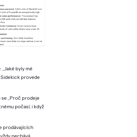
: „Jaké byly mé
a Sidekick provede
e se „Proč prodeje
tnému počasí, i když
e prodávajících
e vždy nechává