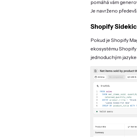
pomáhá vám generova
Je navrženo předevší
Shopify Sidekic
Pokud je Shopify Mag
ekosystému Shopify 
jednoduchým jazykem