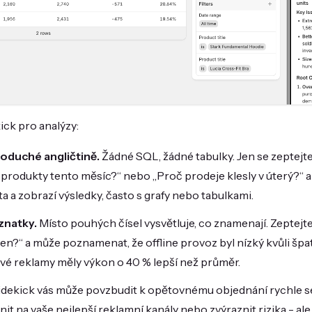
ick pro analýzy:
noduché angličtině.
Žádné SQL, žádné tabulky. Jen se zeptejte
 produkty tento měsíc?“ nebo „Proč prodeje klesly v úterý?“ 
ta a zobrazí výsledky, často s grafy nebo tabulkami.
znatky.
Místo pouhých čísel vysvětluje, co znamenají. Zeptejt
den?“ a může poznamenat, že offline provoz byl nízký kvůli špa
vé reklamy měly výkon o 40 % lepší než průměr.
dekick vás může povzbudit k opětovnému objednání rychle s
it na vaše nejlepší reklamní kanály nebo zvýraznit rizika - al