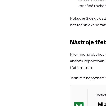
konečné rozhodn
Pokud je Sidekick stá
bez technického záz
Nástroje třet
Pro mnoho obchodníků
analýzu, reportování
třetích stran.
Jedním z nejvýznamně
Ušetřet
Mip