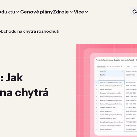
oduktu
Cenové plány
Zdroje
Více
Č
a obchodu na chytrá rozhodnutí
: Jak
 na chytrá