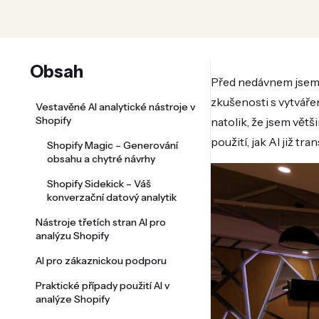
Obsah
Před nedávnem jsem 
zkušenosti s vytváře
Vestavěné AI analytické nástroje v
Shopify
natolik, že jsem vět
použití, jak AI již 
Shopify Magic – Generování
obsahu a chytré návrhy
Shopify Sidekick – Váš
konverzační datový analytik
Nástroje třetích stran AI pro
analýzu Shopify
AI pro zákaznickou podporu
Praktické případy použití AI v
analýze Shopify