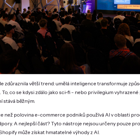
e zdůraznila větší trend: umělá inteligence transformuje způ
. To, co se kdysi zdálo jako sci-fi - nebo privilegium vyhrazen
í stává běžným.
íce než polovina e-commerce podniků používá AI v oblasti pro
ory. A nejlepší část? Tyto nástroje nejsou určeny pouze pro o
hopify může získat hmatatelné výhody z AI.