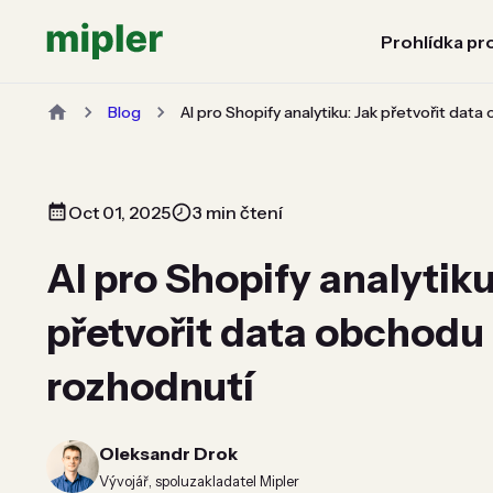
Prohlídka pr
Blog
AI pro Shopify analytiku: Jak přetvořit dat
Oct 01, 2025
3 min čtení
AI pro Shopify analytiku
přetvořit data obchodu
rozhodnutí
Oleksandr Drok
Vývojář, spoluzakladatel Mipler