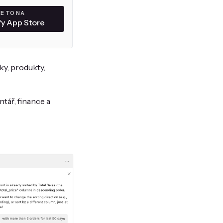
E TO NA
fy App Store
ky, produkty,
tář, finance a