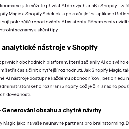
oumáme, jak můžete přivést AI do svých analýz Shopify - začí
pify Magic a Shopify Sidekick, a pokračující na aplikace třetíc
nují pokročilé reportování s AI asistenty. Během cesty uvidí
ntrolní seznamy a akční tipy.
analytické nástroje v Shopify
z prvních obchodních platforem, které začlenily AI do svého 
etřit čas a činit chytřejší rozhodnutí. Jak Shopify Magic, ta
né AI nástroje dostupné každému obchodníkovi, bez ohledu na j
administrátorského rozhraní Shopify, což je činí snadno použ
ých dovedností.
– Generování obsahu a chytré návrhy
y Magic jako na vaše neúnavné partnera pro brainstorming. D