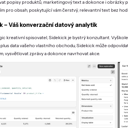
t popisy produktů, marketingový text a dokonce i obrázky př
m pro obsah, poskytující vám čerstvý, relevantní text bez hod
k – Váš konverzační datový analytik
ic kreativní spisovatel, Sidekick je bystrý konzultant. Vyškol
plus data vašeho vlastního obchodu, Sidekick může odpovídat
, vysvětlovat zprávy a dokonce navrhovat akce.