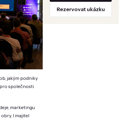
Rezervovat ukázku
sob, jakým podniky
é pro společnosti
deje, marketingu
bry. I majitel