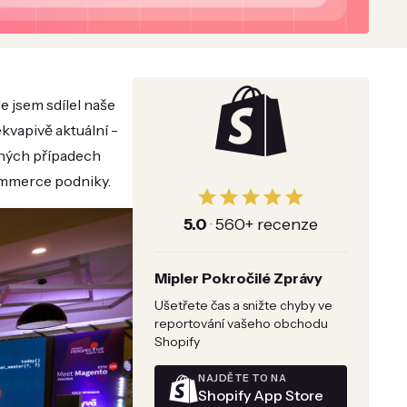
 jsem sdílel naše
kvapivě aktuální -
ečných případech
commerce podniky.
5.0
·
560+ recenze
Mipler Pokročilé Zprávy
Ušetřete čas a snižte chyby ve
reportování vašeho obchodu
Shopify
NAJDĚTE TO NA
Shopify App Store