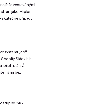
nající s vestavěnými
h stran jako Mipler
te skutečné případy
ekosystému, což
k Shopify Sidekick
ejich plán. Žijí
itelnými bez
ostupné 24/7,