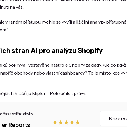
utí na vás.
le v raném přístupu, rychle se vyvíjí a již činí analýzy přístup
emí.
ích stran AI pro analýzu Shopify
 pokrývají vestavěné nástroje Shopify základy. Ale co když
 napříč obchody nebo vlastní dashboardy? To je místo, kde vyn
jších hráčů je Mipler – Pokročilé zprávy.
e čas a snižte chyby
Rezerv
ler Reports