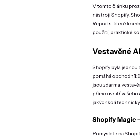
V tomto článku prozk
nástroji Shopify, Sho
Reports, které kombi
použití, praktické ko
Vestavěné AI 
Shopify byla jednou 
pomáhá obchodníkům š
jsou zdarma, vestavě
přímo uvnitř vašeho 
jakýchkoli technick
Shopify Magic 
Pomyslete na Shopif