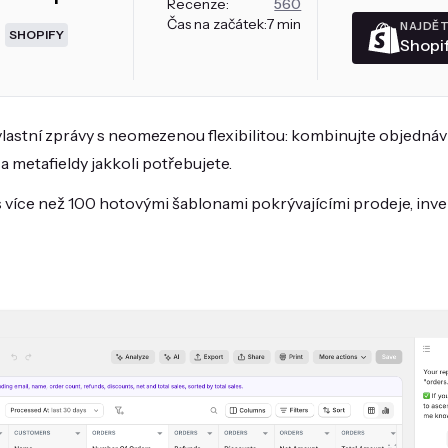
Recenze:
560
Čas na začátek:
7 min
NAJDĚT
SHOPIFY
Shopi
vlastní zprávy s neomezenou flexibilitou: kombinujte objednáv
 a metafieldy jakkoli potřebujete.
 více než 100 hotovými šablonami pokrývajícími prodeje, inven