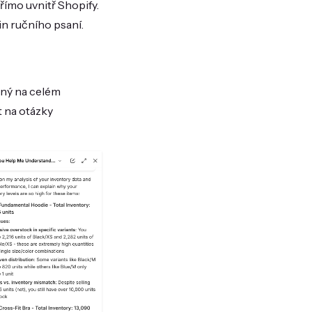
ímo uvnitř Shopify.
in ručního psaní.
ený na celém
 na otázky