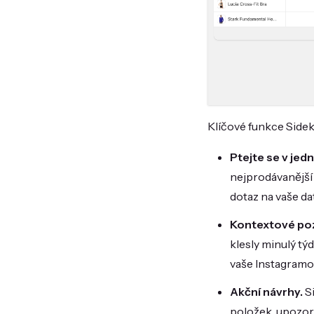
Klíčové funkce Sidek
Ptejte se v jed
nejprodávanější
dotaz na vaše da
Kontextové po
klesly minulý tý
vaše Instagramo
Akční návrhy.
Si
položek, upozorn