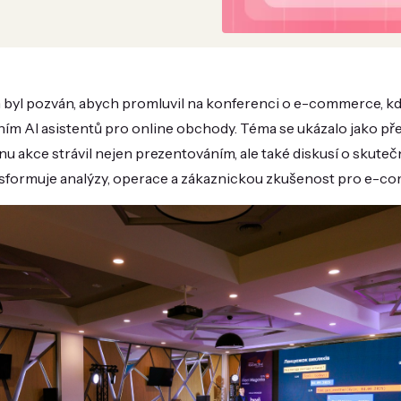
byl pozván, abych promluvil na konferenci o e-commerce, kde
ním AI asistentů pro online obchody. Téma se ukázalo jako pře
šinu akce strávil nejen prezentováním, ale také diskusí o skut
transformuje analýzy, operace a zákaznickou zkušenost pro e-