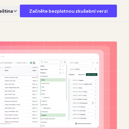
eština
Začněte bezplatnou zkušební verzi