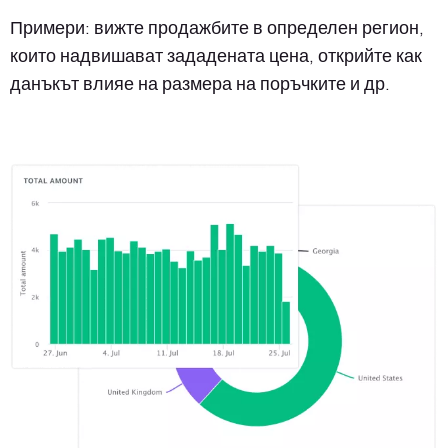
Примери: вижте продажбите в определен регион,
които надвишават зададената цена, открийте как
данъкът влияе на размера на поръчките и др.