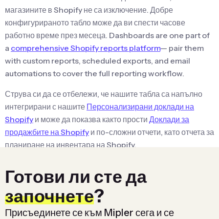
магазините в Shopify не са изключение. Добре
конфигурираното табло може да ви спести часове
работно време през месеца. Dashboards are one part of
a
comprehensive Shopify reports platform
— pair them
with custom reports, scheduled exports, and email
automations to cover the full reporting workflow.
Струва си да се отбележи, че нашите табла са напълно
интегрирани с нашите
Персонализирани доклади на
Shopify
и може да показва както прости
Доклади за
продажбите на Shopify
и по-сложни отчети, като отчета за
планиране на инвентара на Shopify.
Prefer working with your data through a chat interface?
Готови ли сте да
Our
Shopify MCP for Claude
lets you build and query
започнете
?
these same dashboards using natural language in
Claude Desktop, Claude Web, or the Claude Code CLI.
Присъединете се към Mipler сега и се