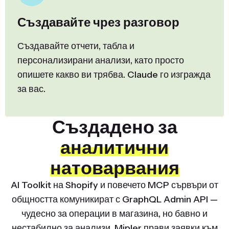
Създавайте чрез разговор
Създавайте отчети, табла и
персонализирани анализи, като просто
опишете какво ви трябва. Claude го изгражда
за вас.
Създадено за
аналитични
натоварвания
AI Toolkit на Shopify и повечето MCP сървъри от
общността комуникират с GraphQL Admin API —
чудесно за операции в магазина, но бавно и
нестабилно за анализи. Mipler прави заявки към