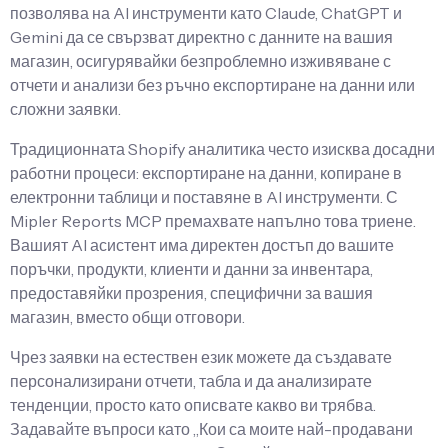
позволява на AI инструменти като Claude, ChatGPT и
Gemini да се свързват директно с данните на вашия
магазин, осигурявайки безпроблемно изживяване с
отчети и анализи без ръчно експортиране на данни или
сложни заявки.
Традиционната Shopify аналитика често изисква досадни
работни процеси: експортиране на данни, копиране в
електронни таблици и поставяне в AI инструменти. С
Mipler Reports MCP премахвате напълно това триене.
Вашият AI асистент има директен достъп до вашите
поръчки, продукти, клиенти и данни за инвентара,
предоставяйки прозрения, специфични за вашия
магазин, вместо общи отговори.
Чрез заявки на естествен език можете да създавате
персонализирани отчети, табла и да анализирате
тенденции, просто като описвате какво ви трябва.
Задавайте въпроси като „Кои са моите най-продавани