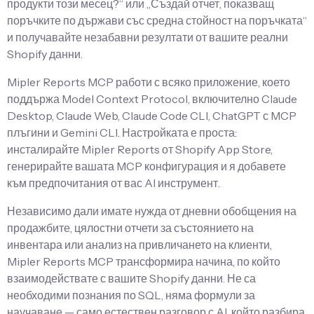
продукти този месец?“ или „Създай отчет, показващ
поръчките по държави със средна стойност на поръчката“
и получавайте незабавни резултати от вашите реални
Shopify данни.
Mipler Reports MCP работи с всяко приложение, което
поддържа Model Context Protocol, включително Claude
Desktop, Claude Web, Claude Code CLI, ChatGPT с MCP
плъгини и Gemini CLI. Настройката е проста:
инсталирайте Mipler Reports от Shopify App Store,
генерирайте вашата MCP конфигурация и я добавете
към предпочитания от вас AI инструмент.
Независимо дали имате нужда от дневни обобщения на
продажбите, цялостни отчети за състоянието на
инвентара или анализ на привличането на клиенти,
Mipler Reports MCP трансформира начина, по който
взаимодействате с вашите Shopify данни. Не са
необходими познания по SQL, няма формули за
научаване — само естествен разговор с AI, който разбира