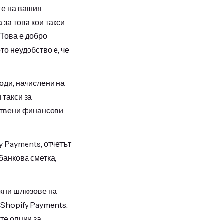
те на вашия
за това кои такси
 Това е добро
то неудобство е, че
оди, начислени на
 такси за
бствени финансови
y Payments, отчетът
анкова сметка,
жни шлюзове на
о Shopify Payments.
те опции за