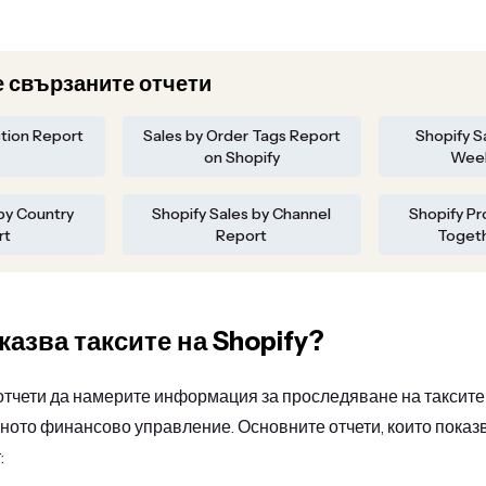
 свързаните отчети
ction Report
Sales by Order Tags Report
Shopify S
on Shopify
Week
by Country
Shopify Sales by Channel
Shopify P
rt
Report
Toget
казва таксите на Shopify?
отчети да намерите информация за проследяване на таксите 
ното финансово управление. Основните отчети, които показ
: