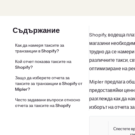
Съдържание
Shopify, водеща пла
магазини необходима
Как да намеря таксите за
транзакции в Shopify?
трудно да се намери
различните такси, св
Кой отчет показва таксите на
Shopify?
оптимизиране на ре
Защо да изберете отчета за
Mipler предлага обши
таксите за транзакции в Shopify от
Mipler?
предоставяйки ценн
разглежда как да нам
Често задавани въпроси относно
отчета за таксите на Shopify
изборът на отчета за
Спестете в
гр