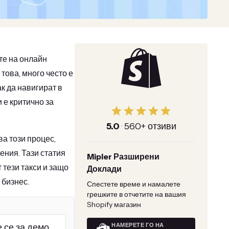
те на онлайн
ова, много често е
к да навигират в
 е критично за
5.0
·
560+ отзиви
ва този процес,
ния. Тази статия
Mipler Разширени
 тези такси и защо
Доклади
 бизнес.
Спестете време и намалете
грешките в отчетите на вашия
Shopify магазин
НАМЕРЕТЕ ГО НА
 се за демо