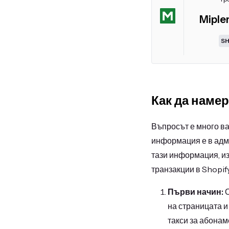
Miple
S
Как да намер
Въпросът е много ва
информация е в адм
тази информация, из
транзакции в Shopif
Първи начин:
О
на страницата и
такси за абонаме