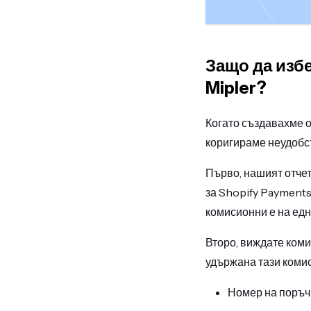
Защо да избе
Mipler?
Когато създавахме о
коригираме неудобст
Първо, нашият отчет
за Shopify Payments
комисионни е на едно
Второ, виждате коми
удържана тази комис
Номер на поръч