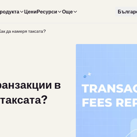
продукта
Цени
Ресурси
Още
Българ
 Как да намеря таксата?
ранзакции в
 таксата?