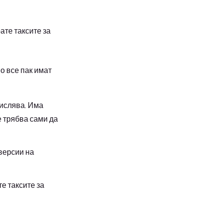
рате таксите за
о все пак имат
числява. Има
е трябва сами да
версии на
е таксите за