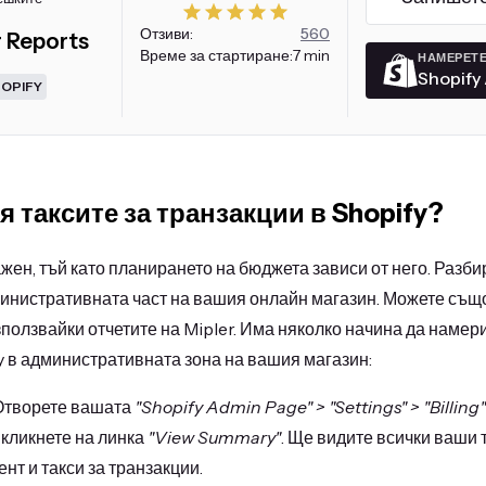
Отзиви:
560
r Reports
Време за стартиране:
7 min
НАМЕРЕТЕ
Shopify
HOPIFY
я таксите за транзакции в Shopify?
жен, тъй като планирането на бюджета зависи от него. Разбир
инистративната част на вашия онлайн магазин. Можете също
ползвайки отчетите на Mipler. Има няколко начина да намери
y в административната зона на вашия магазин:
творете вашата
"Shopify Admin Page" > "Settings" > "Billing" 
 кликнете на линка
"View Summary"
. Ще видите всички ваши 
нт и такси за транзакции.