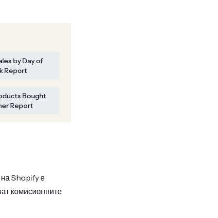
ales by Day of
 Report
roducts Bought
her Report
на Shopify е
ват комисионните