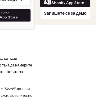
Shopify App Store
Запишете се за демо
 ГО НА
 App Store
а се, тази
 така да намерите
те таксите за
> "Scroll"
до края
такси, включително