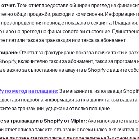
отчет:
Този отчет предоставя обширен преглед на финанси
телно общи продажби, разходи и комисионни. Информацията 
 през определения период е показана в секцията Плащания.
о ниво на преглед на финансовото ви състояние. Единствено
сте платили такса за транзакция или такса за абонамент.
риране:
Отчетът за фактуриране показва всички такси и разх
Shopify, включително такси за абонамент, такси за програма и
а е важно за съпоставяне на акаунта в Shopify с вашите со
fy по метод на плащане:
За магазините, използващи Shopif
едоставя подробна информация за плащанията към вашата б
сите за транзакции, удържани от всяко плащане.
е за транзакции в Shopify от Mipler:
Ако използвате плате
ози отчет описва таксите, свързани с всеки шлюз, включителн
гне да сравните разходите и да определите най-икономични