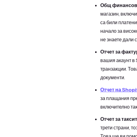
Общ финансов 
магазин, включи
са били платени
начало за висок
не знаете дали 
Отчет за факту
вашия акаунт в 
транзакции. Тов
документи.
Отчет на Shopi
за плащания пр
включително так
Отчет за таксит
трети страни, т
Това ще ви помо