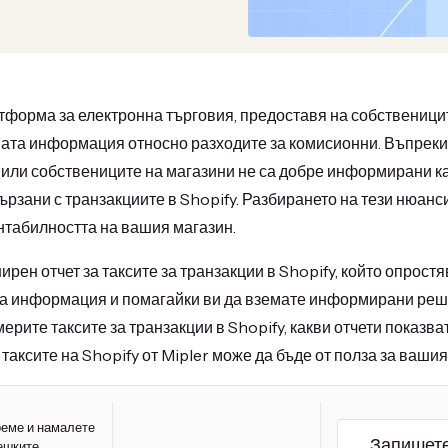
тформа за електронна търговия, предоставя на собственици
та информация относно разходите за комисионни. Въпреки т
 или собствениците на магазини не са добре информирани ка
ързани с транзакциите в Shopify. Разбирането на тези нюанси
нтабилността на вашия магазин.
рен отчет за таксите за транзакции в Shopify, който опростя
а информация и помагайки ви да вземате информирани реше
ерите таксите за транзакции в Shopify, какви отчети показват
 таксите на Shopify от Mipler може да бъде от полза за вашия
реме и намалете
Запишете
ешките