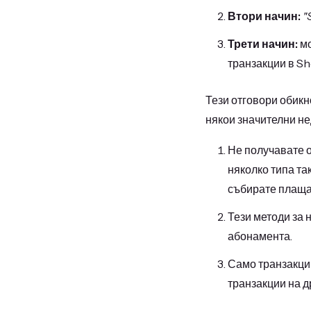
Втори начин:
"
Трети начин:
мо
транзакции в Sh
Тези отговори обикн
някои значителни не
Не получавате о
няколко типа та
събирате плаща
Тези методи за 
абонамента.
Само транзакции
транзакции на д