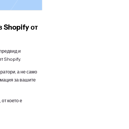
 Shopify от
 предвид и
т Shopify.
ратори, а не само
рмация за вашите
от което е