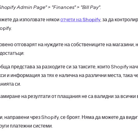
Shopify Admin Page" > "Finances" > "Bill Pay"
.
жете да използвате някои
отчети на Shopify
, за да контроли
opify.
овено отговарят на нуждите на собствениците на магазини, н
достатъци:
бща представа за разходите си за таксите, които Shopify на
кси и информация за тях е налична на различни места, така ч
нията си.
намиране на резултати от плащания не са валидни за всички 
, направени чрез Shopify, се броят. Няма да можете да видит
руги платежни системи.