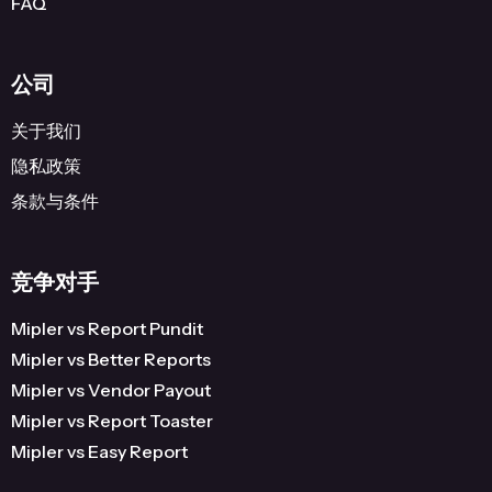
FAQ
公司
关于我们
隐私政策
条款与条件
竞争对手
Mipler vs Report Pundit
Mipler vs Better Reports
Mipler vs Vendor Payout
Mipler vs Report Toaster
Mipler vs Easy Report