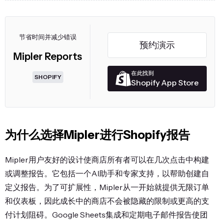
分享
包括可分享的公共链接和定期报告。
实时聊天、内置AI助手、高级计划中的专属支持工程
支持
允许与工程师/经理安排通话
响应性
节省时间并减少错误
进行入门指导并帮助制作报告。
预约演示
Mipler Reports
免费计划包括100+报告和每日电子邮件
计划
（最多1000个订单）。付费从
定价
在此找到
SHOPIFY
$9.99/月起，提供无限订单、报告和仪表板。
Shopify App Store
为什么选择Mipler进行Shopify报告
Mipler用户友好的设计使商店所有者可以在几次点击中构建
或调整报告。它包括一个AI助手和专家支持，以帮助创建自
定义报告。为了可扩展性，Mipler从一开始就提供无限订单
和仪表板，因此成长中的商店不会被隐藏的限制或更高的支
付计划阻碍。Google Sheets集成和定期电子邮件报告使团