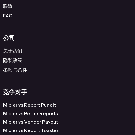
联盟
FAQ
公司
关于我们
隐私政策
条款与条件
竞争对手
Mipler vs Report Pundit
Mipler vs Better Reports
Mipler vs Vendor Payout
Mipler vs Report Toaster