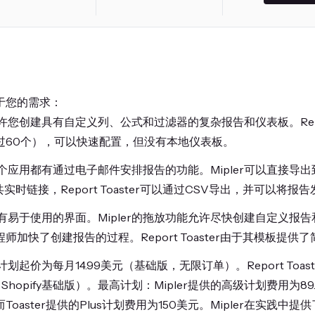
于您的需求：
r允许您创建具有自定义列、公式和过滤器的复杂报告和仪表板。Report
过60个），可以快速配置，但没有本地仪表板。
个应用都有通过电子邮件安排报告的功能。Mipler可以直接导出到Goo
共实时链接，Report Toaster可以通过CSV导出，并可以将报告发送
有易于使用的界面。Mipler的拖放功能允许尽快创建自定义报
程师加快了创建报告的过程。Report Toaster由于其模板提供
r的计划起价为每月14.99美元（基础版，无限订单）。Report Toa
hopify基础版）。最高计划：Mipler提供的高级计划费用为89.99 
oaster提供的Plus计划费用为150美元。Mipler在实践中