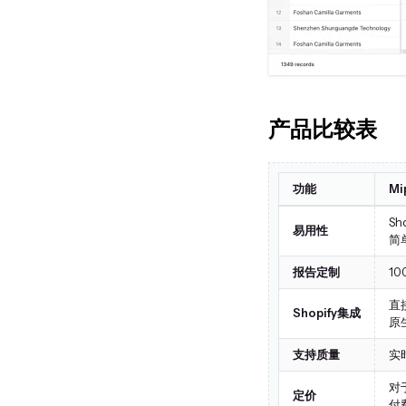
产品比较表
功能
M
S
易用性
简
报告定制
1
直
Shopify集成
原
支持质量
实
对
定价
付