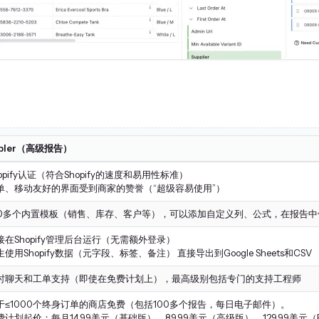
ipler（高级报告）
hopify认证（符合Shopify的速度和易用性标准）
单、移动友好的界面受到商家的赞誉（“超级容易使用”）
00多个内置模板（销售、库存、客户等），可以添加自定义列、公式，在报告中使
接在Shopify管理后台运行（无需额外登录）
生使用Shopify数据（元字段、标签、备注） 直接导出到Google Sheets和CSV
时聊天和工单支持（即使在免费计划上），最高级别包括专门的支持工程师
于≤1000个终身订单的商店免费（包括100多个报告，每日电子邮件）。
费计划起价：每月14.99美元（基础版）、89.99美元（高级版）、129.99美元（P