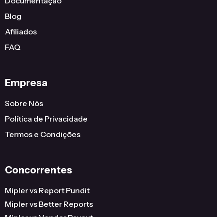
Documentação
United States
Wisconsin
2
Blog
United States
Indiana
2
Afiliados
FAQ
United States
Hawaii
2
United States
District Of Columbia
2
Empresa
United States
Connecticut
2
...
...
...
Sobre Nós
Política de Privacidade
386
Termos e Condições
Concorrentes
Mipler vs Report Pundit
Mipler vs Better Reports