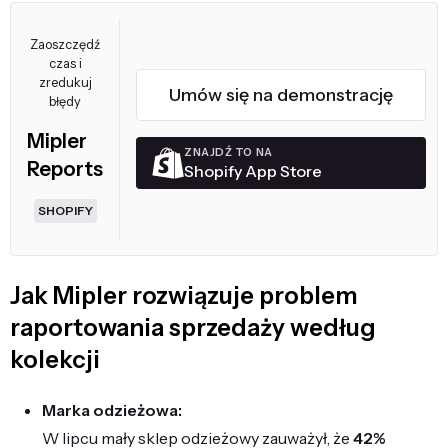
Zaoszczędź
czas i
zredukuj
Umów się na demonstrację
błędy
Mipler
ZNAJDŹ TO NA
Reports
Shopify App Store
SHOPIFY
Jak Mipler rozwiązuje problem
raportowania sprzedaży według
kolekcji
Marka odzieżowa:
W lipcu mały sklep odzieżowy zauważył, że
42%