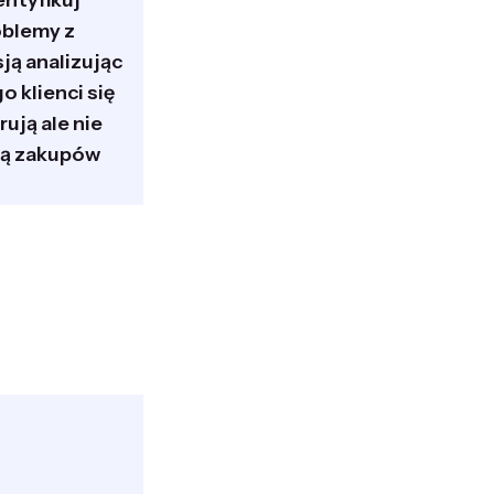
entyfikuj
blemy z
ją analizując
o klienci się
rują ale nie
ą zakupów