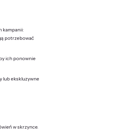
h kampanii:
ogą potrzebować
 by ich ponownie
ty lub ekskluzywne
ówień w skrzynce.