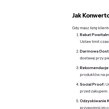
Jak Konwert
Gdy masz listę klien
Rabat Powitaln
Ustaw limit czas
Darmowa Dost
dostawę przy p
Rekomendacje
produktów na pod
Social Proof:
Ud
przed zakupem.
Odzyskiwanie 
przypomnij im co