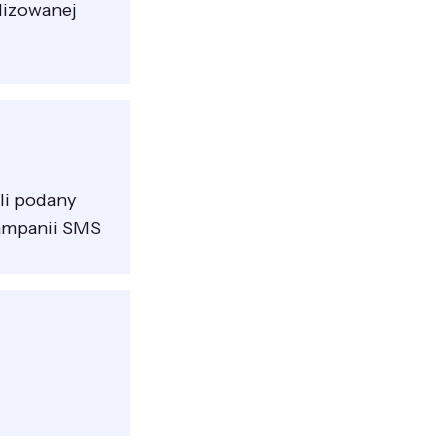
alizowanej
li podany
kampanii SMS