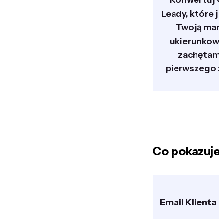
Konwertuj 
Leady, które 
Twoją mar
ukierunko
zachętam
pierwszego 
Co pokazuj
Email Klienta