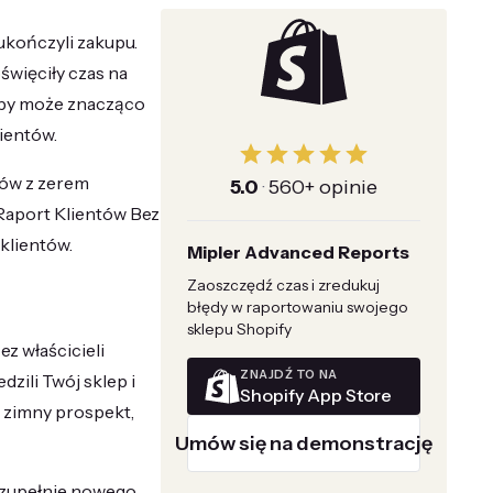
 ukończyli zakupu.
święciły czas na
rupy może znacząco
ientów.
tów z zerem
5.0
·
560+ opinie
Raport Klientów Bez
klientów.
Mipler Advanced Reports
Zaoszczędź czas i zredukuj
błędy w raportowaniu swojego
sklepu Shopify
ez właścicieli
ZNAJDŹ TO NA
dzili Twój sklep i
Shopify App Store
ż zimny prospekt,
Umów się na demonstrację
e zupełnie nowego