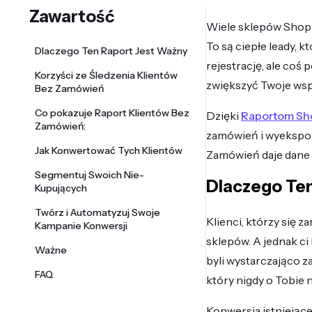
Zawartość
Wiele sklepów Shopify
To są ciepłe leady, 
Dlaczego Ten Raport Jest Ważny
rejestrację, ale coś
Korzyści ze Śledzenia Klientów
zwiększyć Twoje wsp
Bez Zamówień
Co pokazuje Raport Klientów Bez
Dzięki
Raportom Sh
Zamówień:
zamówień i wyekspo
Jak Konwertować Tych Klientów
Zamówień daje dane 
Segmentuj Swoich Nie-
Dlaczego Ten
Kupujących
Twórz i Automatyzuj Swoje
Klienci, którzy się z
Kampanie Konwersji
sklepów. A jednak ci 
Ważne
byli wystarczająco z
FAQ
który nigdy o Tobie ni
Konwersja istniejące