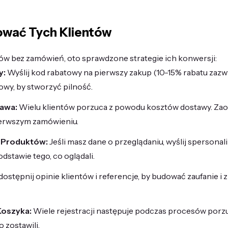
ować Tych Klientów
tów bez zamówień, oto sprawdzone strategie ich konwersji:
y:
Wyślij kod rabatowy na pierwszy zakup (10-15% rabatu zazwy
owy, by stworzyć pilność.
awa:
Wielu klientów porzuca z powodu kosztów dostawy. Za
ierwszym zamówieniu.
 Produktów:
Jeśli masz dane o przeglądaniu, wyślij spersona
stawie tego, co oglądali.
ostępnij opinie klientów i referencje, by budować zaufanie i
Koszyka:
Wiele rejestracji następuje podczas procesów por
 zostawili.