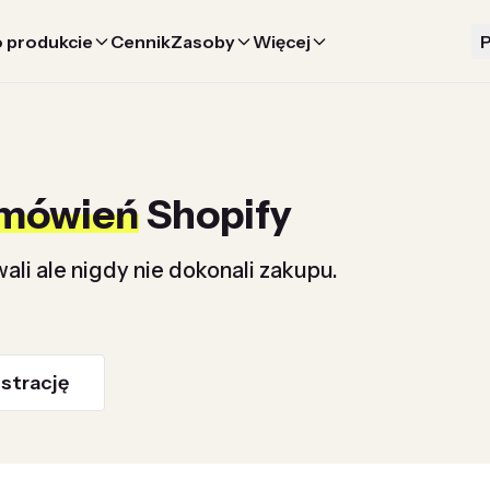
 produkcie
Cennik
Zasoby
Więcej
P
amówień
Shopify
wali ale nigdy nie dokonali zakupu.
strację