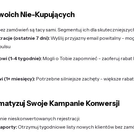
woich Nie-Kupujących
bez zamówień są tacy sami. Segmentuj ich dla skuteczniejszyc
racje (ostatnie 7 dni):
Wyślij przyjazny email powitalny - m
pulsu
wi (1-4 tygodnie):
Mogli o Tobie zapomnieć - zaoferuj rabat
 (1+ miesięcy):
Potrzebne silniejsze zachęty - większe raba
matyzuj Swoje Kampanie Konwersji
enie nieskonwertowanych rejestracji:
aporty:
Otrzymuj tygodniowe listy nowych klientów bez zam