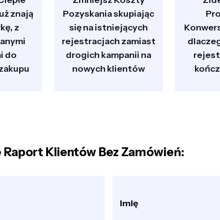
Ciepłe
Zmniejsz Koszty
Zid
już znają
Pozyskania skupiając
Pro
kę, z
się na istniejących
Konwers
wanymi
rejestracjach zamiast
dlaczeg
i do
drogich kampanii na
rejest
zakupu
nowych klientów
kończ
e Raport Klientów Bez Zamówień:
Imię