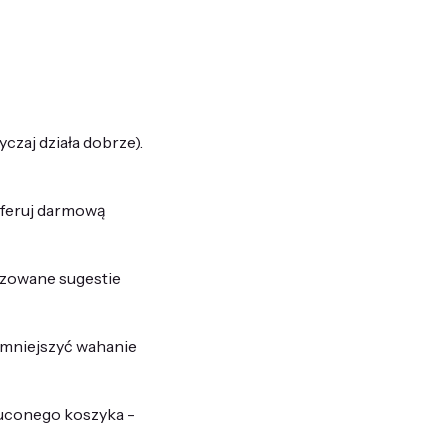
czaj działa dobrze).
oferuj darmową
lizowane sugestie
 zmniejszyć wahanie
zuconego koszyka -