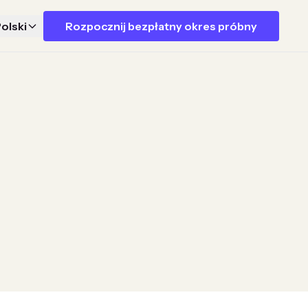
olski
Rozpocznij bezpłatny okres próbny