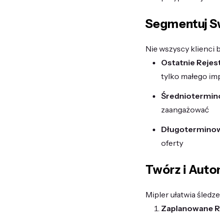
Segmentuj S
Nie wszyscy klienci 
Ostatnie Rejest
tylko małego im
Średniotermino
zaangażować
Długoterminowi
oferty
Twórz i Auto
Mipler ułatwia śledz
Zaplanowane R