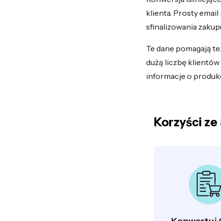
klienta. Prosty ema
sfinalizowania zakup
Te dane pomagają też
dużą liczbę klientó
informacje o produkc
Korzyści ze