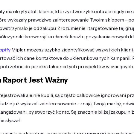
 ma ukryty atut: klienci, którzy stworzyli konta ale nigdy nie
które wykazały prawdziwe zainteresowanie Twoim sklepem - po
 powstrzymało je od zakupu. Zrozumienie i targetowanie tej g
ółczynniki konwersji za ułamek kosztu pozyskania nowych kl
opify
Mipler możesz szybko zidentyfikować wszystkich klien
rtować ich dane kontaktowe do ukierunkowanych kampanii. 
potrzebne do przekształcenia tych prospektów w płacących 
 Raport Jest Ważny
arejestrowali ale nie kupili, są często całkowicie ignorowani prz
ludzie już wykazali zainteresowanie - znają Twoją markę, odwie
aangażowani, by stworzyć konto. Są znacznie bliżej zakupu ni
e słyszał.
j rejestracji kosztuje zazwyczaj 5-7 razy mniej niż pozyskani