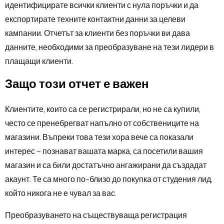
идентифицирате всички клиенти с нула поръчки и да
експортирате техните контактни данни за целеви
кампании. Отчетът за клиенти без поръчки ви дава
данните, необходими за преобразуване на тези лидери в
плащащи клиенти.
Защо този отчет е важен
Клиентите, които са се регистрирали, но не са купили,
често се пренебрегват напълно от собствениците на
магазини. Въпреки това тези хора вече са показали
интерес – познават вашата марка, са посетили вашия
магазин и са били достатъчно ангажирани да създадат
акаунт. Те са много по-близо до покупка от студения лид,
който никога не е чувал за вас.
Преобразуването на съществуваща регистрация