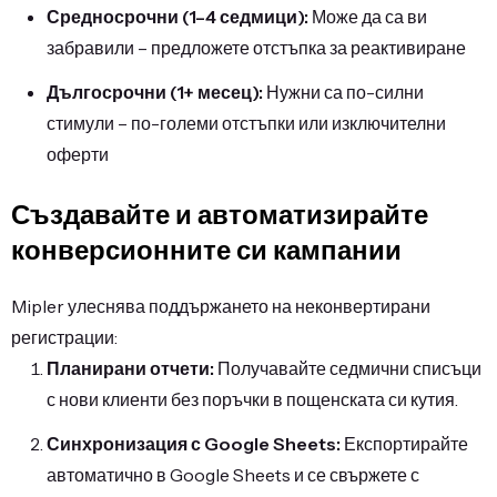
Средносрочни (1–4 седмици):
Може да са ви
забравили – предложете отстъпка за реактивиране
Дългосрочни (1+ месец):
Нужни са по-силни
стимули – по-големи отстъпки или изключителни
оферти
Създавайте и автоматизирайте
конверсионните си кампании
Mipler улеснява поддържането на неконвертирани
регистрации:
Планирани отчети:
Получавайте седмични списъци
с нови клиенти без поръчки в пощенската си кутия.
Синхронизация с Google Sheets:
Експортирайте
автоматично в Google Sheets и се свържете с