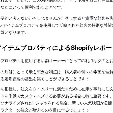
されます。ただし、この列を他のレポートで使用することを禁
あなたにとって便利であることです。
重要だと考えないかもしれませんが、そうすると貴重な顧客を
のラインアイテムプロパティを使用して反映された顧客の特別な希
基盤となります。
イテムプロパティによるShopifyレポ
ムプロパティを使用する店舗オーナーにとっての利点は次のと
たの店舗にとって最も重要な利点は、購入者の個々の希望を理
きる定期顧客の基盤を築くことができることです；
ドを把握し、注文をタイムリーに満たすために在庫を事前に注
ストを手動でカスタマイズする必要がある場合に特に重要です
ーソナライズされたTシャツを作る場合、新しい人気映画が公開
ャラクターの注文が増えるのを目にするでしょう；