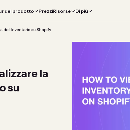
r del prodotto
Prezzi
Risorse
Di più
a dell'Inventario su Shopify
lizzare la
io su