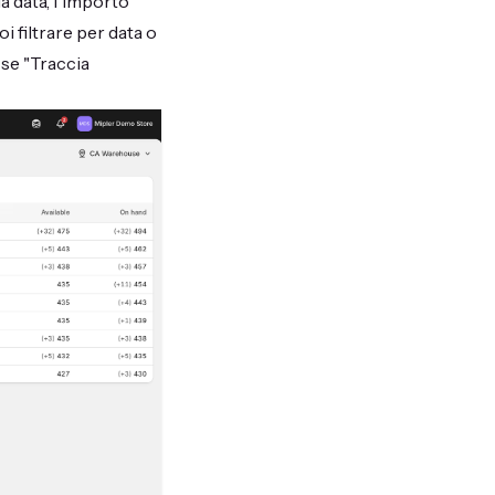
a data, l'importo
i filtrare per data o
 se "Traccia