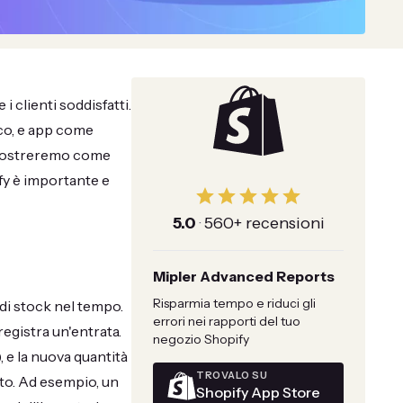
i clienti soddisfatti.
ico, e app come
 mostreremo come
ify è importante e
5.0
·
560+ recensioni
Mipler Advanced Reports
Risparmia tempo e riduci gli
i di stock nel tempo.
errori nei rapporti del tuo
registra un'entrata.
negozio Shopify
, e la nuova quantità
TROVALO SU
ato. Ad esempio, un
Shopify App Store