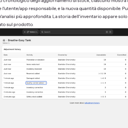
o cronologico degli aggiornamenti di stock, ciascuno mostra l
e l'utente/app responsabile, e la nuova quantità disponibile. Puo
analisi più approfondita. La storia dell'inventario appare solo
tato sul prodotto.