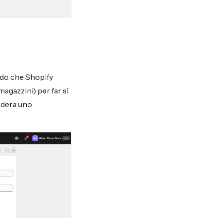
modo che Shopify
agazzini) per far sì
sidera uno