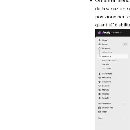
Ottieni un elenc
della variazione 
posizione per un'
quantità" è abili