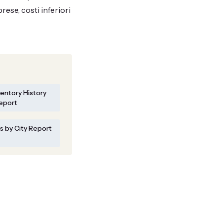
rese, costi inferiori
ventory History
eport
s by City Report