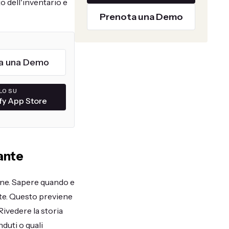
sto dell'inventario e
Prenota una Demo
a una Demo
LO SU
fy App Store
ante
ione. Sapere quando e
ite. Questo previene
Rivedere la storia
duti o quali