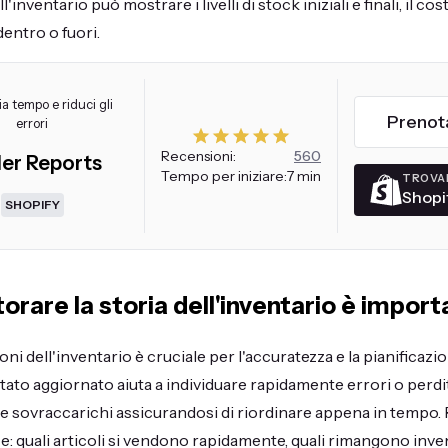
l'inventario può mostrare i livelli di stock iniziali e finali, il co
dentro o fuori.
a tempo e riduci gli
Prenot
errori
Recensioni:
560
ler Reports
Tempo per iniziare:
7 min
TROVA
Shopi
SHOPIFY
rare la storia dell'inventario è import
oni dell'inventario è cruciale per l'accuratezza e la pianificaz
stato aggiornato aiuta a individuare rapidamente errori o perd
e sovraccarichi assicurandosi di riordinare appena in tempo. 
: quali articoli si vendono rapidamente, quali rimangono inven